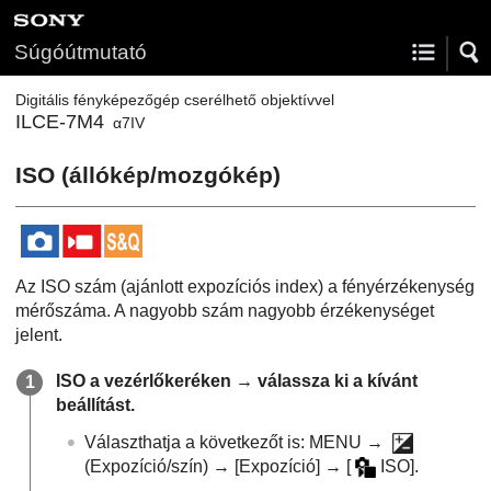
Súgóútmutató
Digitális fényképezőgép cserélhető objektívvel
ILCE-7M4
α7IV
ISO
(állókép/mozgókép)
Az ISO szám (ajánlott expozíciós index) a fényérzékenység
mérőszáma. A nagyobb szám nagyobb érzékenységet
jelent.
ISO a vezérlőkeréken → válassza ki a kívánt
beállítást.
Választhatja a következőt is:
MENU
→
(
Expozíció/szín
) →
[Expozíció]
→
[
ISO]
.