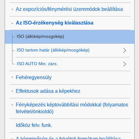
Az expozíciós/fénymérési üzemmódok beállítása
Az ISO-érzékenység kiválasztása
ISO
(állókép/mozgókép)
ISO tartom.határ
(állókép/mozgókép)
ISO AUTO Min. zárs.
Fehéregyensúly
Effektusok adása a képekhez
Fényképezés képtovábbítási módokkal (folyamatos
felvétel/önkioldó)
Időköz felv. funk.
A képminőség és a felvételi formátum beállítása