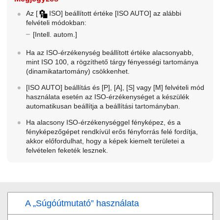
Az
[
ISO]
beállított értéke
[ISO AUTO]
az alábbi
felvételi módokban:
[Intell. autom.]
Ha az ISO-érzékenység beállított értéke alacsonyabb,
mint ISO 100, a rögzíthető tárgy fényességi tartománya
(dinamikatartomány) csökkenhet.
[ISO AUTO]
beállítás és [P], [A], [S] vagy [M] felvételi mód
használata esetén az ISO-érzékenységet a készülék
automatikusan beállítja a beállítási tartományban.
Ha alacsony ISO-érzékenységgel fényképez, és a
fényképezőgépet rendkívül erős fényforrás felé fordítja,
akkor előfordulhat, hogy a képek kiemelt területei a
felvételen feketék lesznek.
A „Súgóútmutató” használata