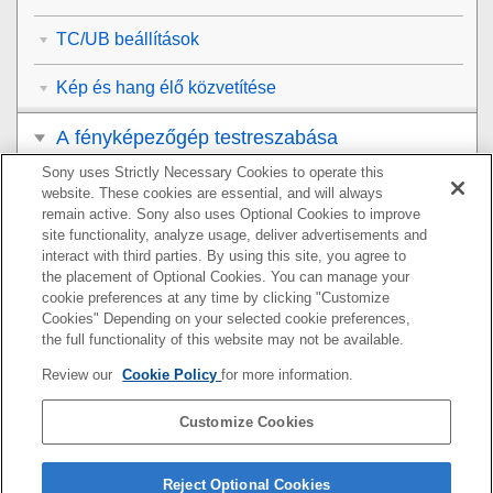
TC/UB beállítások
Kép és hang élő közvetítése
A fényképezőgép testreszabása
Sony uses Strictly Necessary Cookies to operate this
Megtekintés
website. These cookies are essential, and will always
remain active. Sony also uses Optional Cookies to improve
A fényképezőgép-beállítások módosítása
site functionality, analyze usage, deliver advertisements and
interact with third parties. By using this site, you agree to
the placement of Optional Cookies. You can manage your
Okostelefonnal elérhető funkciók
cookie preferences at any time by clicking "Customize
Cookies" Depending on your selected cookie preferences,
Számítógép használata
the full functionality of this website may not be available.
Review our
Cookie Policy
for more information.
A felhőszolgáltatás használata
Customize Cookies
Függelék
Ha problémába ütközik
Reject Optional Cookies