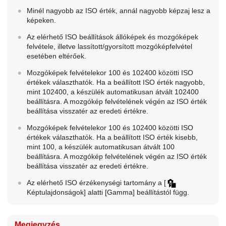
Minél nagyobb az ISO érték, annál nagyobb képzaj lesz a
képeken.
Az elérhető ISO beállítások állóképek és mozgóképek
felvétele, illetve lassított/gyorsított mozgóképfelvétel
esetében eltérőek.
Mozgóképek felvételekor 100 és 102400 közötti ISO
értékek választhatók. Ha a beállított ISO érték nagyobb,
mint 102400, a készülék automatikusan átvált 102400
beállításra. A mozgókép felvételének végén az ISO érték
beállítása visszatér az eredeti értékre.
Mozgóképek felvételekor 100 és 102400 közötti ISO
értékek választhatók. Ha a beállított ISO érték kisebb,
mint 100, a készülék automatikusan átvált 100
beállításra. A mozgókép felvételének végén az ISO érték
beállítása visszatér az eredeti értékre.
Az elérhető ISO érzékenységi tartomány a
[
Képtulajdonságok]
alatti
[Gamma]
beállítástól függ.
Megjegyzés