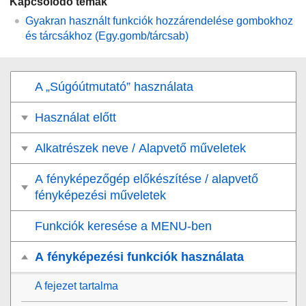
Kapcsolódó témák
Gyakran használt funkciók hozzárendelése gombokhoz
és tárcsákhoz (
Egy.gomb/tárcsab
)
A „Súgóútmutató” használata
Használat előtt
Alkatrészek neve / Alapvető műveletek
A fényképezőgép előkészítése / alapvető
fényképezési műveletek
Funkciók keresése a MENU-ben
A fényképezési funkciók használata
A fejezet tartalma