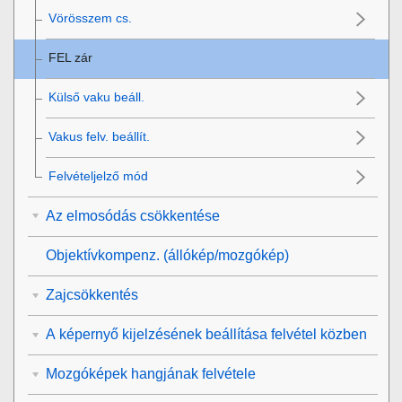
Vörösszem cs.
FEL zár
Külső vaku beáll.
Vakus felv. beállít.
Felvételjelző mód
Az elmosódás csökkentése
Objektívkompenz.
(állókép/mozgókép)
Zajcsökkentés
A képernyő kijelzésének beállítása felvétel közben
Mozgóképek hangjának felvétele