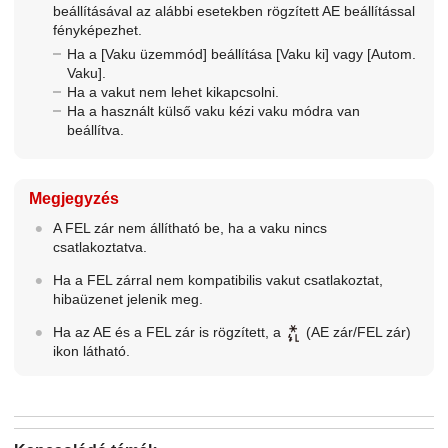
beállításával az alábbi esetekben rögzített AE beállítással
fényképezhet.
Ha a
[Vaku üzemmód]
beállítása
[Vaku ki]
vagy
[Autom.
Vaku]
.
Ha a vakut nem lehet kikapcsolni.
Ha a használt külső vaku kézi vaku módra van
beállítva.
Megjegyzés
A FEL zár nem állítható be, ha a vaku nincs
csatlakoztatva.
Ha a FEL zárral nem kompatibilis vakut csatlakoztat,
hibaüzenet jelenik meg.
Ha az AE és a FEL zár is rögzített, a
(AE zár/FEL zár)
ikon látható.