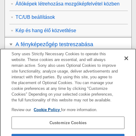
Állóképek létrehozása mozgóképfelvétel közben
TC/UB beállítások
Kép és hang élő közvetítése
A fényképezőgép testreszabása
Sony uses Strictly Necessary Cookies to operate this
Megtekintés
website. These cookies are essential, and will always
remain active. Sony also uses Optional Cookies to improve
A fényképezőgép-beállítások módosítása
site functionality, analyze usage, deliver advertisements and
interact with third parties. By using this site, you agree to
the placement of Optional Cookies. You can manage your
Okostelefonnal elérhető funkciók
cookie preferences at any time by clicking "Customize
Cookies" Depending on your selected cookie preferences,
Számítógép használata
the full functionality of this website may not be available.
Review our
Cookie Policy
for more information.
A felhőszolgáltatás használata
Customize Cookies
Függelék