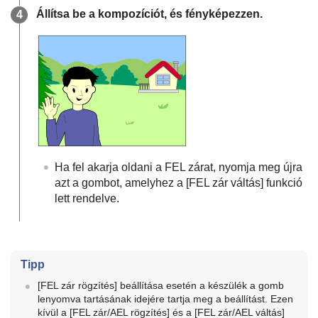
Állítsa be a kompozíciót, és fényképezzen.
Ha fel akarja oldani a FEL zárat, nyomja meg újra
azt a gombot, amelyhez a
[FEL zár váltás]
funkció
lett rendelve.
Tipp
[FEL zár rögzítés]
beállítása esetén a készülék a gomb
lenyomva tartásának idejére tartja meg a beállítást. Ezen
kívül a
[FEL zár/AEL rögzítés]
és a
[FEL zár/AEL váltás]