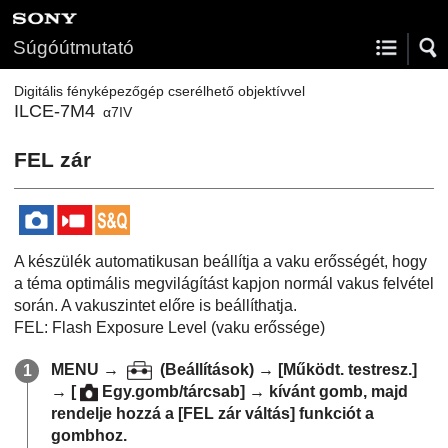
Súgóútmutató
Digitális fényképezőgép cserélhető objektívvel
ILCE-7M4
α7IV
FEL zár
A készülék automatikusan beállítja a vaku erősségét, hogy
a téma optimális megvilágítást kapjon normál vakus felvétel
során. A vakuszintet előre is beállíthatja.
FEL: Flash Exposure Level (vaku erőssége)
MENU
→
(
Beállítások
) →
[Működt. testresz.]
→
[
Egy.gomb/tárcsab]
→ kívánt gomb, majd
rendelje hozzá a
[FEL zár váltás]
funkciót a
gombhoz.