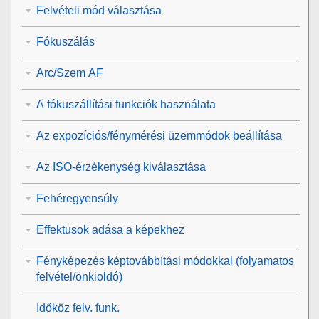
Felvételi mód választása
Fókuszálás
Arc/Szem AF
A fókuszállítási funkciók használata
Az expozíciós/fénymérési üzemmódok beállítása
Az ISO-érzékenység kiválasztása
Fehéregyensúly
Effektusok adása a képekhez
Fényképezés képtovábbítási módokkal (folyamatos
felvétel/önkioldó)
Időköz felv. funk.