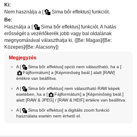
Ki
:
Nem használja a
[
Sima bőr effektus]
funkciót.
Be
:
Használja a
[
Sima bőr effektus]
funkciót. A hatás
erősségét a vezérlőkerék jobb vagy bal oldalának
megnyomásával választhatja ki. (
[Be: Magas]
/
[Be:
Közepes]
/
[Be: Alacsony]
)
Megjegyzés
A
[
Sima bőr effektus]
opció nem választható, ha a
[
Fájlformátum]
a
[Képminőség beál.]
alatt
[RAW]
értékre van beállítva.
A
[
Sima bőr effektus]
nem választható RAW képek
esetében, ha a
[
Fájlformátum]
a
[Képminőség beál.]
alatt
[RAW & JPEG]
/
[RAW & HEIF]
értékre van beállítva.
A
[
Sima bőr effektus]
a digitális zoom funkció
használata esetén nem érhető el.