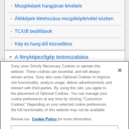
Mozgóképek hangjának felvétele
Állóképek létrehozása mozgóképfelvétel közben
TC/UB beállítások
Kép és hang élő közvetítése
A fényképezőgép testreszabása
Sony uses Strictly Necessary Cookies to operate this
Megtekintés
website. These cookies are essential, and will always
remain active. Sony also uses Optional Cookies to improve
A fényképezőgép-beállítások módosítása
site functionality, analyze usage, deliver advertisements and
interact with third parties. By using this site, you agree to
the placement of Optional Cookies. You can manage your
Okostelefonnal elérhető funkciók
cookie preferences at any time by clicking "Customize
Cookies" Depending on your selected cookie preferences,
Számítógép használata
the full functionality of this website may not be available.
Review our
Cookie Policy
for more information.
A felhőszolgáltatás használata