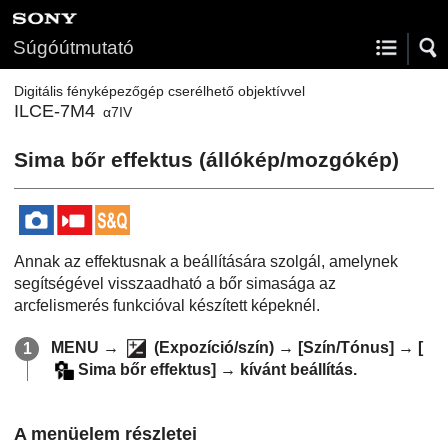
Súgóútmutató
Digitális fényképezőgép cserélhető objektívvel
ILCE-7M4
α7IV
Sima bőr effektus
(állókép/mozgókép)
Annak az effektusnak a beállítására szolgál, amelynek
segítségével visszaadható a bőr simasága az
arcfelismerés funkcióval készített képeknél.
MENU
→
(
Expozíció/szín
) →
[Szín/Tónus]
→
[
Sima bőr effektus]
→ kívánt beállítás.
A menüelem részletei