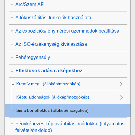
Arc/Szem AF
A fókuszállítási funkciók használata
Az expozíciós/fénymérési üzemmódok beállítása
Az ISO-érzékenység kiválasztása
Fehéregyensúly
Effektusok adása a képekhez
Kreatív megj.
(állókép/mozgókép)
Képtulajdonságok
(állókép/mozgókép)
Sima bőr effektus
(állókép/mozgókép)
Fényképezés képtovábbítási módokkal (folyamatos
felvétel/önkioldó)