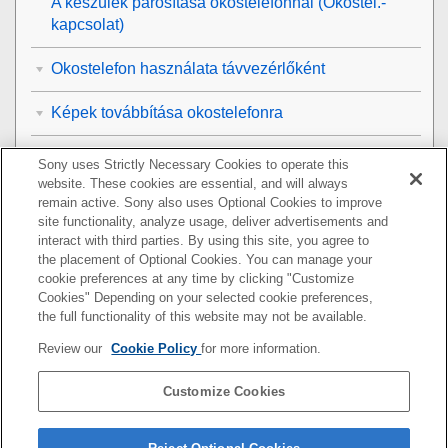
A készülék párosítása okostelefonnal (
Okostel.-
kapcsolat
)
Okostelefon használata távvezérlőként
Képek továbbítása okostelefonra
Csatlakozás a fényképezőgép kikapcsolt
Sony uses Strictly Necessary Cookies to operate this
állapotában
website. These cookies are essential, and will always
remain active. Sony also uses Optional Cookies to improve
site functionality, analyze usage, deliver advertisements and
Csatl. kikapcs.-kor
(okostelefon)
interact with third parties. By using this site, you agree to
the placement of Optional Cookies. You can manage your
Helyinformációk kiolvasása okostelefonból
cookie preferences at any time by clicking "Customize
Cookies" Depending on your selected cookie preferences,
Számítógép használata
the full functionality of this website may not be available.
Review our
Cookie Policy
for more information.
A felhőszolgáltatás használata
Customize Cookies
Függelék