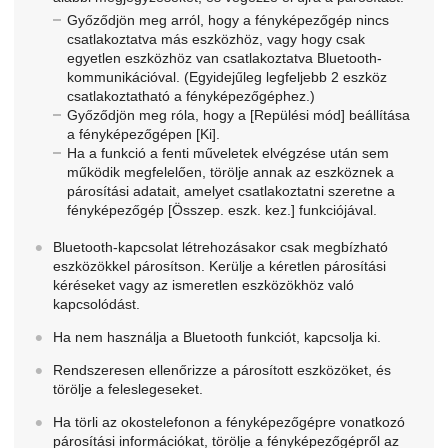
Győződjön meg arról, hogy a fényképezőgép nincs
csatlakoztatva más eszközhöz, vagy hogy csak
egyetlen eszközhöz van csatlakoztatva Bluetooth-
kommunikációval. (Egyidejűleg legfeljebb 2 eszköz
csatlakoztatható a fényképezőgéphez.)
Győződjön meg róla, hogy a
[Repülési mód]
beállítása
a fényképezőgépen
[Ki]
.
Ha a funkció a fenti műveletek elvégzése után sem
működik megfelelően, törölje annak az eszköznek a
párosítási adatait, amelyet csatlakoztatni szeretne a
fényképezőgép
[Összep. eszk. kez.]
funkciójával.
Bluetooth-kapcsolat létrehozásakor csak megbízható
eszközökkel párosítson. Kerülje a kéretlen párosítási
kéréseket vagy az ismeretlen eszközökhöz való
kapcsolódást.
Ha nem használja a Bluetooth funkciót, kapcsolja ki.
Rendszeresen ellenőrizze a párosított eszközöket, és
törölje a feleslegeseket.
Ha törli az okostelefonon a fényképezőgépre vonatkozó
párosítási információkat, törölje a fényképezőgépről az