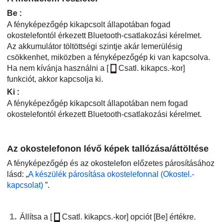
Be
:
A fényképezőgép kikapcsolt állapotában fogad
okostelefontól érkezett Bluetooth-csatlakozási kérelmet.
Az akkumulátor töltöttségi szintje akár lemerülésig
csökkenhet, miközben a fényképezőgép ki van kapcsolva.
Ha nem kívánja használni a
[
Csatl. kikapcs.-kor]
funkciót, akkor kapcsolja ki.
Ki
:
A fényképezőgép kikapcsolt állapotában nem fogad
okostelefontól érkezett Bluetooth-csatlakozási kérelmet.
Az okostelefonon lévő képek tallózása/áttöltése
A fényképezőgép és az okostelefon előzetes párosításához
lásd: „
A készülék párosítása okostelefonnal (
Okostel.-
kapcsolat
)
”.
Állítsa a
[
Csatl. kikapcs.-kor]
opciót
[Be]
értékre.