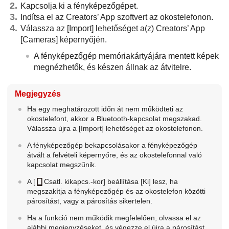
Kapcsolja ki a fényképezőgépet.
Indítsa el az Creators’ App szoftvert az okostelefonon.
Válassza az
[Import]
lehetőséget a(z) Creators’ App
[Cameras]
képernyőjén.
A fényképezőgép memóriakártyájára mentett képek
megnézhetők, és készen állnak az átvitelre.
Megjegyzés
Ha egy meghatározott időn át nem működteti az
okostelefont, akkor a Bluetooth-kapcsolat megszakad.
Válassza újra a
[Import]
lehetőséget az okostelefonon.
A fényképezőgép bekapcsolásakor a fényképezőgép
átvált a felvételi képernyőre, és az okostelefonnal való
kapcsolat megszűnik.
A
[
Csatl. kikapcs.-kor]
beállítása
[Ki]
lesz, ha
megszakítja a fényképezőgép és az okostelefon közötti
párosítást, vagy a párosítás sikertelen.
Ha a funkció nem működik megfelelően, olvassa el az
alábbi megjegyzéseket, és végezze el újra a párosítást.