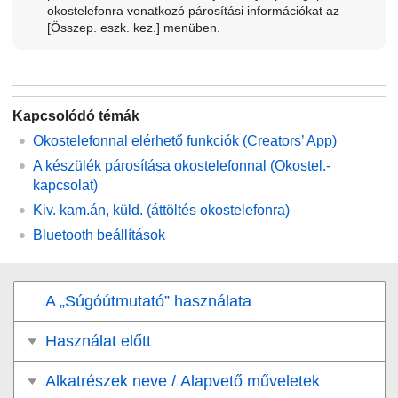
okostelefonra vonatkozó párosítási információkat az
[Összep. eszk. kez.]
menüben.
Kapcsolódó témák
Okostelefonnal elérhető funkciók (Creators’ App)
A készülék párosítása okostelefonnal (
Okostel.-
kapcsolat
)
Kiv. kam.án, küld.
(áttöltés okostelefonra)
Bluetooth beállítások
A „Súgóútmutató” használata
Használat előtt
Alkatrészek neve / Alapvető műveletek