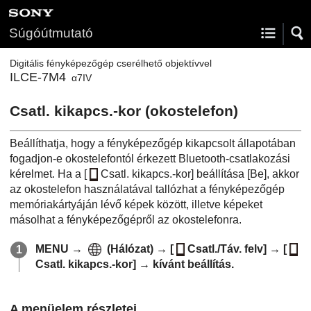
Súgóútmutató
Digitális fényképezőgép cserélhető objektívvel
ILCE-7M4
α7IV
Csatl. kikapcs.-kor
(okostelefon)
Beállíthatja, hogy a fényképezőgép kikapcsolt állapotában
fogadjon-e okostelefontól érkezett Bluetooth-csatlakozási
kérelmet. Ha a
[
Csatl. kikapcs.-kor]
beállítása
[Be]
, akkor
az okostelefon használatával tallózhat a fényképezőgép
memóriakártyáján lévő képek között, illetve képeket
másolhat a fényképezőgépről az okostelefonra.
MENU
→
(
Hálózat
) →
[
Csatl./Táv. felv]
→
[
Csatl. kikapcs.-kor]
→ kívánt beállítás.
A menüelem részletei