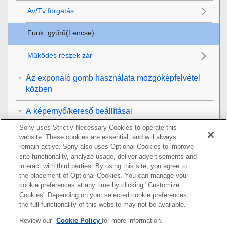
Av/Tv forgatás
Funk. gyűrű(Lencse)
Működés részek zár
Az exponáló gomb használata mozgóképfelvétel
közben
A képernyő/kereső beállításai
Sony uses Strictly Necessary Cookies to operate this
Megtekintés
website. These cookies are essential, and will always
remain active. Sony also uses Optional Cookies to improve
A fényképezőgép-beállítások módosítása
site functionality, analyze usage, deliver advertisements and
interact with third parties. By using this site, you agree to
the placement of Optional Cookies. You can manage your
Okostelefonnal elérhető funkciók
cookie preferences at any time by clicking "Customize
Cookies" Depending on your selected cookie preferences,
Számítógép használata
the full functionality of this website may not be available.
Review our
Cookie Policy
for more information.
A felhőszolgáltatás használata