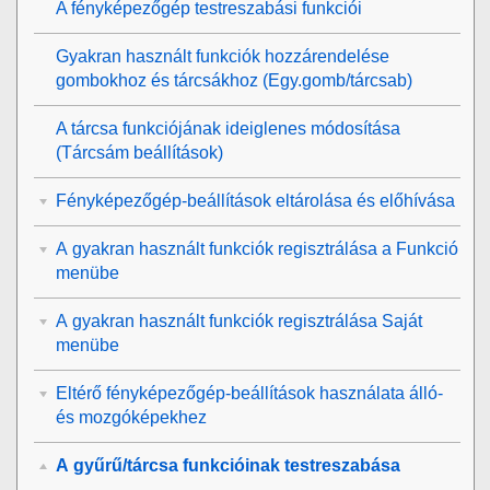
A fényképezőgép testreszabási funkciói
Gyakran használt funkciók hozzárendelése
gombokhoz és tárcsákhoz (
Egy.gomb/tárcsab
)
A tárcsa funkciójának ideiglenes módosítása
(
Tárcsám beállítások
)
Fényképezőgép-beállítások eltárolása és előhívása
A gyakran használt funkciók regisztrálása a Funkció
menübe
A gyakran használt funkciók regisztrálása Saját
menübe
Eltérő fényképezőgép-beállítások használata álló-
és mozgóképekhez
A gyűrű/tárcsa funkcióinak testreszabása