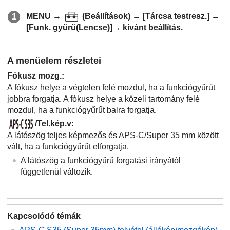
MENU
→
(
Beállítások
) →
[Tárcsa testresz.]
→
[Funk. gyűrű(Lencse)]
→ kívánt beállítás.
A menüelem részletei
Fókusz mozg.
:
A fókusz helye a végtelen felé mozdul, ha a funkciógyűrűt
jobbra forgatja. A fókusz helye a közeli tartomány felé
mozdul, ha a funkciógyűrűt balra forgatja.
/Tel.kép.v
:
A látószög teljes képmezős és APS-C/Super 35 mm között
vált, ha a funkciógyűrűt elforgatja.
A látószög a funkciógyűrű forgatási irányától
függetlenül változik.
Kapcsolódó témák