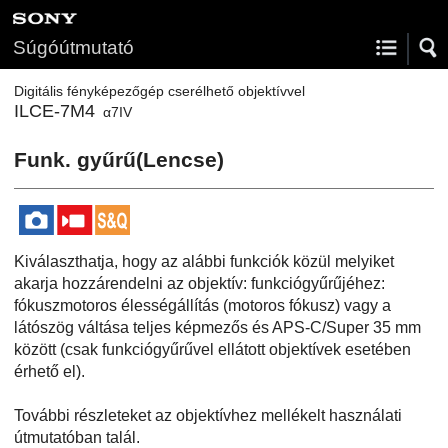
Súgóútmutató
Digitális fényképezőgép cserélhető objektívvel
ILCE-7M4
α7IV
Funk. gyűrű(Lencse)
Kiválaszthatja, hogy az alábbi funkciók közül melyiket
akarja hozzárendelni az objektív: funkciógyűrűjéhez:
fókuszmotoros élességállítás (motoros fókusz) vagy a
látószög váltása teljes képmezős és APS-C/Super 35 mm
között (csak funkciógyűrűvel ellátott objektívek esetében
érhető el).
További részleteket az objektívhez mellékelt használati
útmutatóban talál.