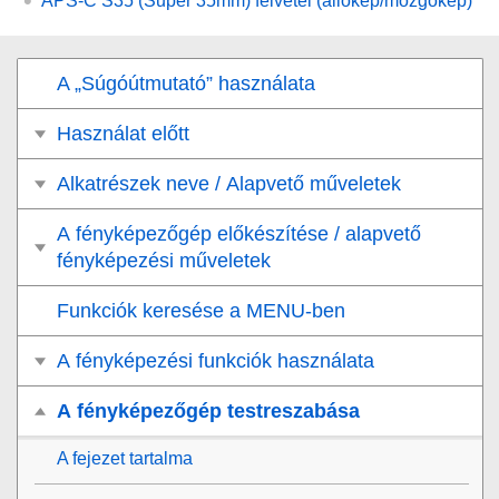
APS-C S35 (Super 35mm) felvétel (állókép/mozgókép)
A „Súgóútmutató” használata
Használat előtt
Alkatrészek neve / Alapvető műveletek
A fényképezőgép előkészítése / alapvető
fényképezési műveletek
Funkciók keresése a MENU-ben
A fényképezési funkciók használata
A fényképezőgép testreszabása
A fejezet tartalma