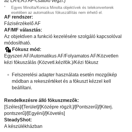
az LA-EA5 AF-csatoló végzi.)
*
Egyes Minolta/Konica Minolta objektívek és telekonverterek
esetében az automatikus fókuszállítás nem érhető el.
AF rendszer:
Fázisérzékelő AF
AF/MF választás:
Az objektíven a funkció kezelésére szolgáló kapcsolóval
módosítható.
Fókusz mód
:
Egyszeri AF
/Automatikus AF/
Folyamatos AF
/Közvetlen
kézi fókuszálás (Közvetl.kézifók.)/Kézi fókusz
Felszerelési adapter használata esetén mozgókép
módban a rekeszértéket és a fókuszt kézzel kell
beállítani.
Rendelkezésre álló fókuszmezők:
[Széles]
/
[Terület]
/
[Középre rögzít.]
/
[Pontszerű]
/
[Kiterj.
pontszerű]
/
[Egyéni]
/
[Követés]
SteadyShot
:
A készülékházban