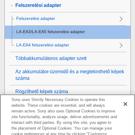
Felszerelési adapter
Felszerelési adapter
LA-EA3/LA-EA5 felszerelési adapter
LA-EA4 felszerelési adapter
Többakkumulátoros adapter szett
Az akkumulátor-üzemidő és a megtekinthető képek
száma
Rögzíthető képek száma
Sony uses Strictly Necessary Cookies to operate this
Mozgókép-felvételi idők
website. These cookies are essential, and will always
remain active. Sony also uses Optional Cookies to improve
site functionality, analyze usage, deliver advertisements and
A képernyőn megjelenő ikonok listája
interact with third parties. By using this site, you agree to
the placement of Optional Cookies. You can manage your
Az alapértelmezett beállítási értékek jegyzéke
cookie preferences at any time by clicking "Customize