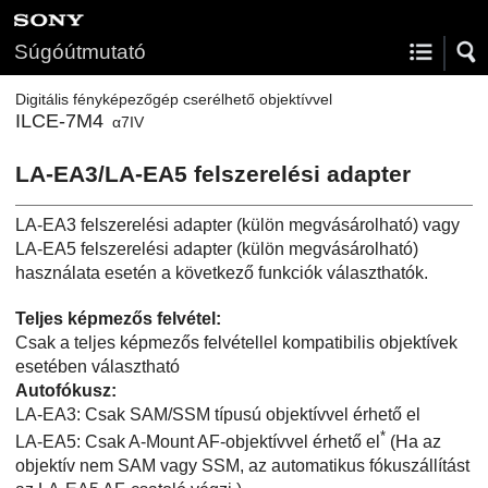
Súgóútmutató
Digitális fényképezőgép cserélhető objektívvel
ILCE-7M4
α7IV
LA-EA3/LA-EA5 felszerelési adapter
LA-EA3 felszerelési adapter (külön megvásárolható) vagy
LA-EA5 felszerelési adapter (külön megvásárolható)
használata esetén a következő funkciók választhatók.
Teljes képmezős felvétel:
Csak a teljes képmezős felvétellel kompatibilis objektívek
esetében választható
Autofókusz
:
LA-EA3: Csak SAM/SSM típusú objektívvel érhető el
*
LA-EA5: Csak A-Mount AF-objektívvel érhető el
(Ha az
objektív nem SAM vagy SSM, az automatikus fókuszállítást