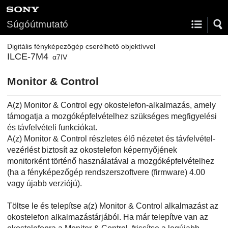
Súgóútmutató
Digitális fényképezőgép cserélhető objektívvel
ILCE-7M4
α7IV
Monitor & Control
A(z) Monitor & Control egy okostelefon-alkalmazás, amely
támogatja a mozgóképfelvételhez szükséges megfigyelési
és távfelvételi funkciókat.
A(z) Monitor & Control részletes élő nézetet és távfelvétel-
vezérlést biztosít az okostelefon képernyőjének
monitorként történő használatával a mozgóképfelvételhez
(ha a fényképezőgép rendszerszoftvere (firmware) 4.00
vagy újabb verziójú).
Töltse le és telepítse a(z) Monitor & Control alkalmazást az
okostelefon alkalmazástárjából. Ha már telepítve van az