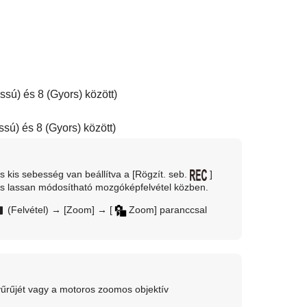
assú)
és
8 (Gyors)
között)
ssú)
és
8 (Gyors)
között)
s kis sebesség van beállítva a
[Rögzít. seb.
]
 és lassan módosítható mozgóképfelvétel közben.
(
Felvétel
) →
[Zoom]
→
[
Zoom]
paranccsal
űrűjét vagy a motoros zoomos objektív