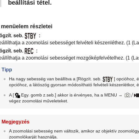
beállítási tétel.
 menüelem részletei
ögzít. seb.
:
állíthatja a zoomolási sebességet felvételi készenléthez. (
1 (L
ögzít. seb.
:
eállíthatja a zoomolási sebességet mozgóképfelvételhez. (
1 (La
Tipp
Ha nagy sebesség van beállítva a
[Rögzít. seb.
]
opcióhoz, é
opcióhoz, a látószög gyorsan módosítható felvételi készenlétkor,
A
[
Egy. gomb z.seb.]
akkor is érvényes, ha a
MENU
→
végez zoomolási műveleteket.
Megjegyzés
A zoomolási sebesség nem változik, amikor az objektív zoomológy
zoomolókarját használja.