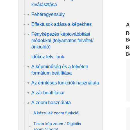
kiválasztása
Fehéregyensúly
A
Effektusok adása a képekhez
R
Fényképezés képtovábbítási
Be
módokkal (folyamatos felvétel/
önkioldó)
R
B
Időköz felv. funk.
A képminőség és a felvételi
formátum beállítása
Az érintéses funkciók használata
A zár beállításai
A zoom használata
A készülék zoom funkciói
Tiszta kép zoom / Digitális
zoom (Zoom)