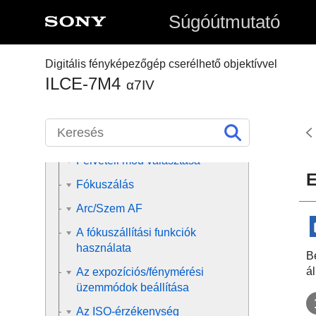
Súgóútmutató
Funkciók keresése a MENU-
ben
Digitális fényképezőgép cserélhető objektívvel
ILCE-7M4
A fényképezési funkciók
α7IV
használata
A fejezet tartalma
Felvételi mód választása
E
Fókuszálás
Arc/Szem AF
A fókuszállítási funkciók
használata
B
á
Az expozíciós/fénymérési
üzemmódok beállítása
Az ISO-érzékenység