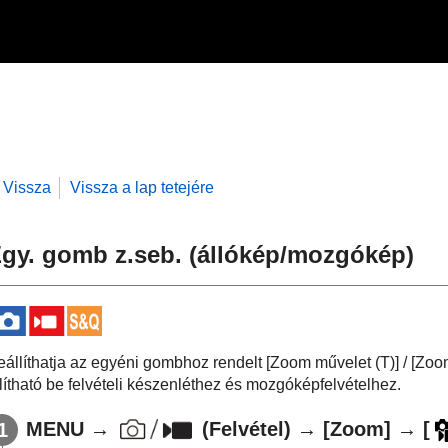
Vissza
Vissza a lap tetejére
gy. gomb z.seb.
(állókép/mozgókép)
eállíthatja az egyéni gombhoz rendelt
[Zoom művelet (T)]
/
[Zoo
llítható be felvételi készenléthez és mozgóképfelvételhez.
MENU
→
(
Felvétel
) →
[Zoom]
→
[