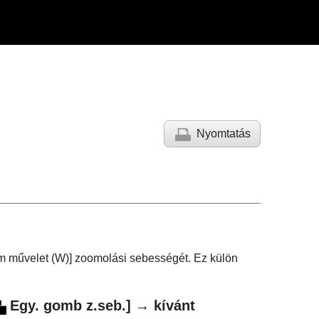
Nyomtatás
m művelet (W)]
zoomolási sebességét. Ez külön
Egy. gomb z.seb.]
→ kívánt