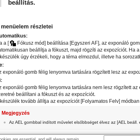
beállítás.
 menüelem részletei
utomatikus
:
a a
[
Fókusz mód]
beállítása
[Egyszeri AF]
, az exponáló gomb
tomatikusan beállítja a fókuszt, majd rögzíti az expozíciót. Ha 
 készülék úgy érzékeli, hogy a téma elmozdul, illetve ha sorozat
e
:
z exponáló gomb félig lenyomva tartására rögzített lesz az expoz
i
:
z exponáló gomb félig lenyomva tartására nem lesz rögzített az
eretné beállítani a fókuszt és az expozíciót.
készülék tovább állítja az expozíciót
[Folyamatos Felv]
módban 
Megjegyzés
Az AEL gombbal indított művelet elsőbbséget élvez az
[AEL beáll.
okies are essential, and will always remain