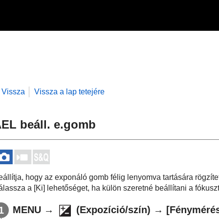
Vissza
Vissza a lap tetejére
EL beáll. e.gomb
eállítja, hogy az exponáló gomb félig lenyomva tartására rögzíte
álassza a
[Ki]
lehetőséget, ha külön szeretné beállítani a fókuszt
MENU
→
(
Expozíció/szín
) →
[Fényméré