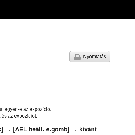
Nyomtatás
tt legyen-e az expozíció.
 és az expozíciót.
s]
→
[AEL beáll. e.gomb]
→ kívánt