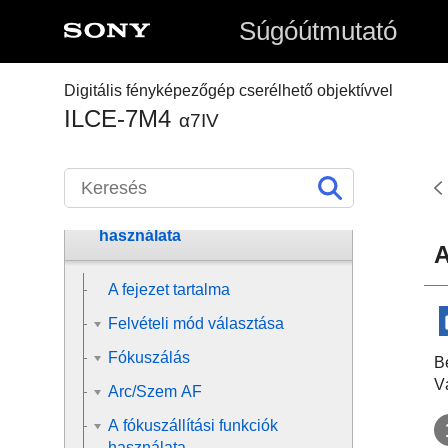
műveletek
Súgóútmutató
A fényképezőgép előkészítése /
alapvető fényképezési
Digitális fényképezőgép cserélhető objektívvel
műveletek
ILCE-7M4
α7IV
Funkciók keresése a MENU-
ben
A fényképezési funkciók
használata
A
A fejezet tartalma
Felvételi mód választása
Fókuszálás
B
V
Arc/Szem AF
A fókuszállítási funkciók
használata