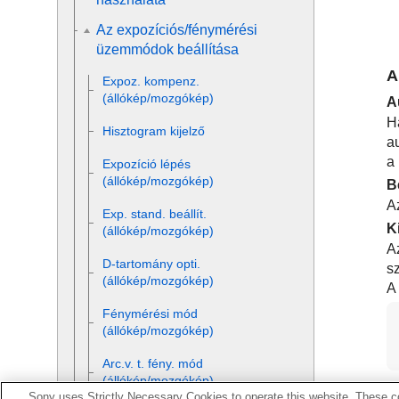
Az expozíciós/fénymérési
üzemmódok beállítása
A
Expoz. kompenz.
(állókép/mozgókép)
A
H
Hisztogram kijelző
au
a
Expozíció lépés
(állókép/mozgókép)
B
A
Exp. stand. beállít.
K
(állókép/mozgókép)
A
D-tartomány opti.
sz
(állókép/mozgókép)
A 
Fénymérési mód
(állókép/mozgókép)
Arc.v. t. fény. mód
(állókép/mozgókép)
Sony uses Strictly Necessary Cookies to operate this website. These co