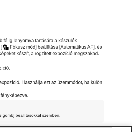
 félig lenyomva tartására a készülék
a
[
Fókusz mód]
beállítása
[Automatikus AF]
, és
képeket készít, a rögzített expozíció megszakad.
íció.
 expozíció. Használja ezt az üzemmódot, ha külön
fényképezve.
 e.gomb]
beállításokkal szemben.