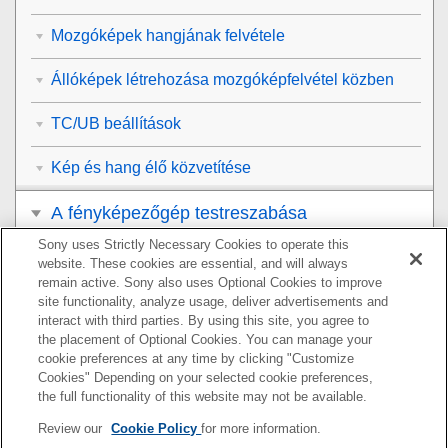
Mozgóképek hangjának felvétele
Állóképek létrehozása mozgóképfelvétel közben
TC/UB beállítások
Kép és hang élő közvetítése
A fényképezőgép testreszabása
Sony uses Strictly Necessary Cookies to operate this
Megtekintés
website. These cookies are essential, and will always
remain active. Sony also uses Optional Cookies to improve
A fényképezőgép-beállítások módosítása
site functionality, analyze usage, deliver advertisements and
interact with third parties. By using this site, you agree to
the placement of Optional Cookies. You can manage your
Okostelefonnal elérhető funkciók
cookie preferences at any time by clicking "Customize
Cookies" Depending on your selected cookie preferences,
Számítógép használata
the full functionality of this website may not be available.
Review our
Cookie Policy
for more information.
A felhőszolgáltatás használata