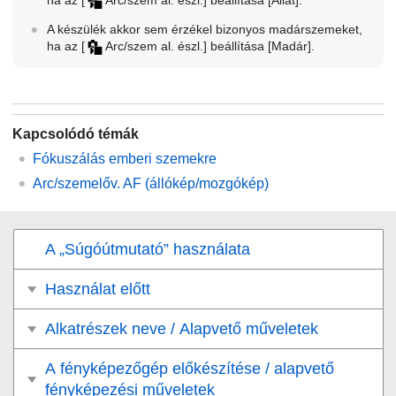
ha az
[
Arc/szem al. észl.]
beállítása
[Állat]
.
A készülék akkor sem érzékel bizonyos madárszemeket,
ha az
[
Arc/szem al. észl.]
beállítása
[Madár]
.
Kapcsolódó témák
Fókuszálás emberi szemekre
Arc/szemelőv. AF
(állókép/mozgókép)
A „Súgóútmutató” használata
Használat előtt
Alkatrészek neve / Alapvető műveletek
A fényképezőgép előkészítése / alapvető
fényképezési műveletek