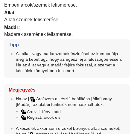
Emberi arcok/szemek felismerése.
Állat
:
Állati szemek felismerése.
Madár
:
Madarak szemének felismerése.
Tipp
Az állat- vagy madárszemek észleléséhez komponálja
meg a képet úgy, hogy az egész fej a látószögbe essen.
Ha az állat vagy a madár fejére fókuszál, a szemet a
készülék könnyebben felismeri.
Megjegyzés
Ha az
[
Arc/szem al. észl.]
beállítása
[Állat]
vagy
[Madár]
, az alábbi funkciók nem használhatók.
Arc.v. t. fény. mód
Regiszt. arcok els.
A készülék akkor sem érzékel bizonyos állati szemeket,