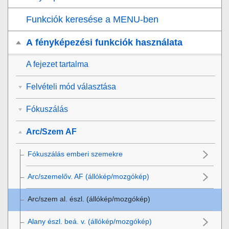
Funkciók keresése a MENU-ben
A fényképezési funkciók használata
A fejezet tartalma
Felvételi mód választása
Fókuszálás
Arc/Szem AF
Fókuszálás emberi szemekre
Arc/szemelőv. AF
(állókép/mozgókép)
Arc/szem al. észl.
(állókép/mozgókép)
Alany észl. beá. v.
(állókép/mozgókép)