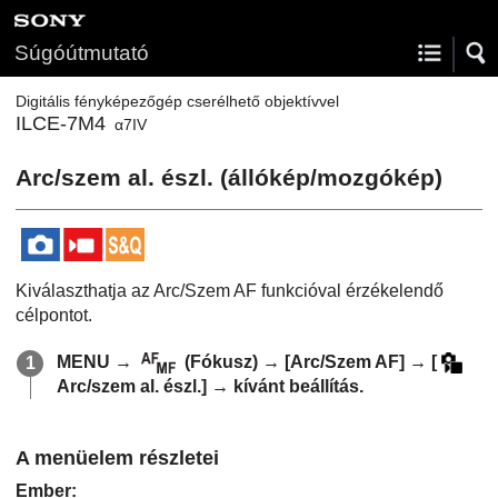
Súgóútmutató
Digitális fényképezőgép cserélhető objektívvel
ILCE-7M4
α7IV
Arc/szem al. észl.
(állókép/mozgókép)
Kiválaszthatja az Arc/Szem AF funkcióval érzékelendő
célpontot.
MENU
→
(
Fókusz
) →
[Arc/Szem AF]
→
[
Arc/szem al. észl.]
→ kívánt beállítás.
A menüelem részletei
Ember
: