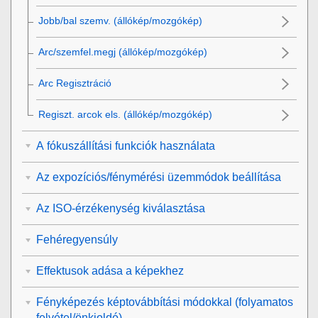
Jobb/bal szemv.
(állókép/mozgókép)
Arc/szemfel.megj
(állókép/mozgókép)
Arc Regisztráció
Regiszt. arcok els.
(állókép/mozgókép)
A fókuszállítási funkciók használata
Az expozíciós/fénymérési üzemmódok beállítása
Az ISO-érzékenység kiválasztása
Fehéregyensúly
Effektusok adása a képekhez
Fényképezés képtovábbítási módokkal (folyamatos
felvétel/önkioldó)