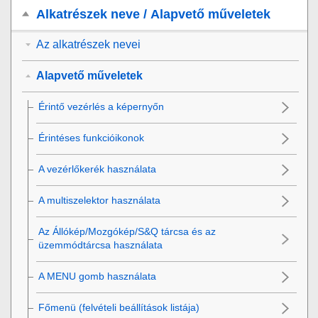
Alkatrészek neve / Alapvető műveletek
Az alkatrészek nevei
Alapvető műveletek
Érintő vezérlés a képernyőn
Érintéses funkcióikonok
A vezérlőkerék használata
A multiszelektor használata
Az Állókép/Mozgókép/S&Q tárcsa és az
üzemmódtárcsa használata
A
MENU
gomb használata
Főmenü (felvételi beállítások listája)