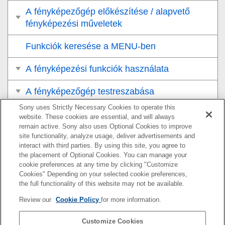
A fényképezőgép előkészítése / alapvető
fényképezési műveletek
Funkciók keresése a MENU-ben
A fényképezési funkciók használata
A fényképezőgép testreszabása
Sony uses Strictly Necessary Cookies to operate this
Megtekintés
website. These cookies are essential, and will always
remain active. Sony also uses Optional Cookies to improve
A fényképezőgép-beállítások módosítása
site functionality, analyze usage, deliver advertisements and
interact with third parties. By using this site, you agree to
the placement of Optional Cookies. You can manage your
Okostelefonnal elérhető funkciók
cookie preferences at any time by clicking "Customize
Cookies" Depending on your selected cookie preferences,
Számítógép használata
the full functionality of this website may not be available.
Review our
Cookie Policy
for more information.
A felhőszolgáltatás használata
Customize Cookies