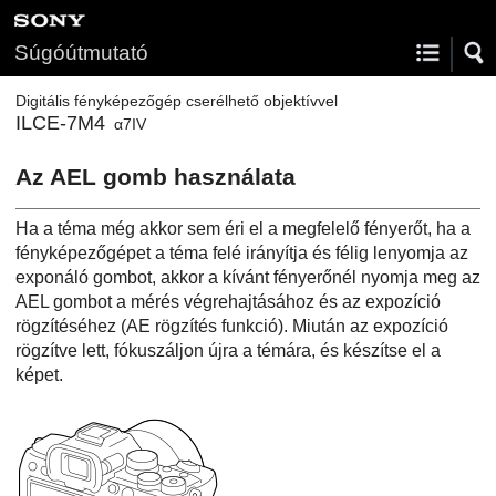
Súgóútmutató
Digitális fényképezőgép cserélhető objektívvel
ILCE-7M4
α7IV
Az AEL gomb használata
Ha a téma még akkor sem éri el a megfelelő fényerőt, ha a
fényképezőgépet a téma felé irányítja és félig lenyomja az
exponáló gombot, akkor a kívánt fényerőnél nyomja meg az
AEL gombot a mérés végrehajtásához és az expozíció
rögzítéséhez (AE rögzítés funkció). Miután az expozíció
rögzítve lett, fókuszáljon újra a témára, és készítse el a
képet.