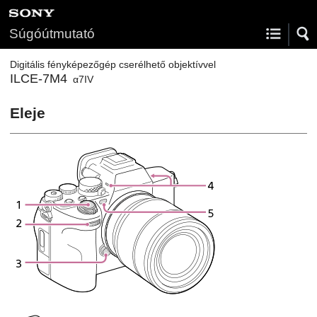
Súgóútmutató
Digitális fényképezőgép cserélhető objektívvel
ILCE-7M4
α7IV
Eleje