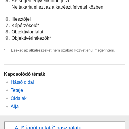
AF segédfény/Önkioldó jelző
Ne takarja el ezt az alkatrészt felvétel közben.
Illesztőjel
Képérzékelő*
Objektívfoglalat
Objektívérintkezők*
*
Ezeket az alkatrészeket nem szabad közvetlenül megérinteni.
Kapcsolódó témák
Hátsó oldal
Teteje
Oldalak
Alja
A „Súgóútmutató” használata