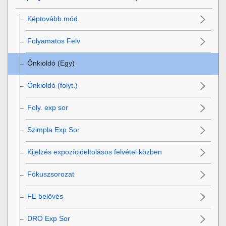
Képtovább.mód
Folyamatos Felv
Önkioldó (Egy)
Önkioldó (folyt.)
Foly. exp sor
Szimpla Exp Sor
Kijelzés expozícióeltolásos felvétel közben
Fókuszsorozat
FE belövés
DRO Exp Sor