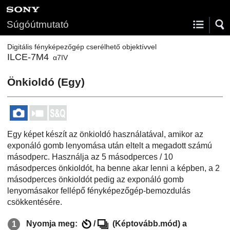
Súgóútmutató
Digitális fényképezőgép cserélhető objektívvel
ILCE-7M4
α7IV
Önkioldó (Egy)
Egy képet készít az önkioldó használatával, amikor az
exponáló gomb lenyomása után eltelt a megadott számú
másodperc. Használja az 5 másodperces / 10
másodperces önkioldót, ha benne akar lenni a képben, a 2
másodperces önkioldót pedig az exponáló gomb
lenyomásakor fellépő fényképezőgép-bemozdulás
csökkentésére.
Nyomja meg:
/
(
Képtovább.mód
) a