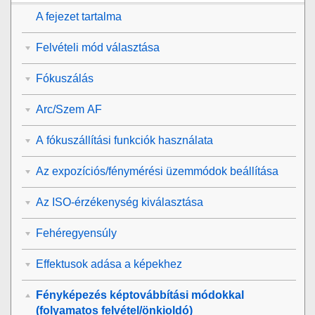
A fejezet tartalma
Felvételi mód választása
Fókuszálás
Arc/Szem AF
A fókuszállítási funkciók használata
Az expozíciós/fénymérési üzemmódok beállítása
Az ISO-érzékenység kiválasztása
Fehéregyensúly
Effektusok adása a képekhez
Fényképezés képtovábbítási módokkal
(folyamatos felvétel/önkioldó)