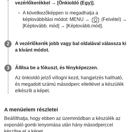
vezérlőkerékkel →
[Önkioldó (Egy)]
.
A következőképpen is megadhatja a
képtovábbítási módot:
MENU
→
(
Felvétel
) →
[Képtovább. mód]
→
[Képtovább.mód]
.
A vezérlőkerék jobb vagy bal oldalával válassza ki
a kívánt módot.
Állítsa be a fókuszt, és fényképezzen.
Az önkioldó jelző villogni kezd, hangjelzés hallható,
és megadott számú másodperc elteltével a készülék
elkészíti a képet.
A menüelem részletei
Beállíthatja, hogy ebben az üzemmódban a készülék az
exponáló gomb lenyomása után hány másodperccel
készítse el a képet.