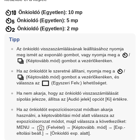
Önkioldó (Egyetlen): 10 mp
Önkioldó (Egyetlen): 5 mp
Önkioldó (Egyetlen): 2 mp
Tipp
Az önkioldó visszaszámlálásának leállításához nyomja
meg ismét az exponáló gombot, vagy nyomja meg a
/
(
Képtovább.mód
) gombot a vezérlőkeréken.
Ha az önkioldót le szeretné állítani, nyomja meg a
/
(
Képtovább.mód
) gombot a vezérlőkeréken, és
válassza az
(
Egyszeri Felv.
) lehetőséget.
Ha nem akarja, hogy az önkioldó visszaszámlálását
sípolás jelezze, állítsa az
[Audió jelek]
opciót
[Ki]
értékre.
Ha az önkioldót expozíciósorozat módban akarja
használni, a képtovábbítási mód alatt válassza az
expozíciósorozat módot, majd válassza a következőket:
MENU
→
(
Felvétel
) →
[Képtovább. mód]
→
[Exp.-
eltolási beáll.]
→
[Önkioldó exp. alatt]
.