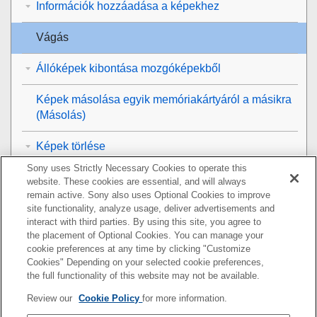
Információk hozzáadása a képekhez
Vágás
Állóképek kibontása mozgóképekből
Képek másolása egyik memóriakártyáról a másikra
(
Másolás
)
Képek törlése
Sony uses Strictly Necessary Cookies to operate this
Képek megtekintése televízión
website. These cookies are essential, and will always
remain active. Sony also uses Optional Cookies to improve
A fényképezőgép-beállítások módosítása
site functionality, analyze usage, deliver advertisements and
interact with third parties. By using this site, you agree to
the placement of Optional Cookies. You can manage your
Okostelefonnal elérhető funkciók
cookie preferences at any time by clicking "Customize
Cookies" Depending on your selected cookie preferences,
Számítógép használata
the full functionality of this website may not be available.
Review our
Cookie Policy
for more information.
A felhőszolgáltatás használata