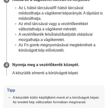
Az L hátsó tárcsával/R hátsó tárcsával
módosíthatja a vágókeret képarányát. A tájolást is
módosíthatja.
Az első tárcsával vagy a vezérlőkerékkel
változtathatja a vágókeret méretét.
A vezérlőkerék felső/alsó/bal/jobb oldalával
mozgathatja a vágókeretet.
Az Fn gomb megnyomásával megtekintheti a
körülvágott kép előnézetét.
Nyomja meg a vezérlőkerék közepét.
A készülék elmenti a körülvágott képet.
Tipp
A készülék külön képfájlként menti el a körülvágott képet.
Az eredeti kép változatlan formában megmarad.