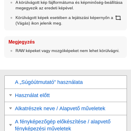
A körülvágott kép fájlformátuma és képminőség-beállítása
megegyezik az eredeti képével.
Körülvágott képek esetében a lejátszási képernyőn a
(
Vágás
) ikon jelenik meg.
Megjegyzés
RAW képeket vagy mozgóképeket nem lehet körülvágni.
A „Súgóútmutató” használata
Használat előtt
Alkatrészek neve / Alapvető műveletek
A fényképezőgép előkészítése / alapvető
fényképezési műveletek