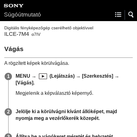
Súgóútmutató
Digitális fényképezőgép cserélhető objektívvel
ILCE-7M4
α7IV
Vágás
A rögzített képek körülvágása.
MENU
→
(
Lejátszás
) →
[Szerkesztés]
→
[Vágás]
.
Megjelenik a képválasztó képernyő.
Jelölje ki a körülvágni kívánt állóképet, majd
nyomja meg a vezérlőkerék közepét.
Állítsa be a vágókeret méretét és helyzetét.