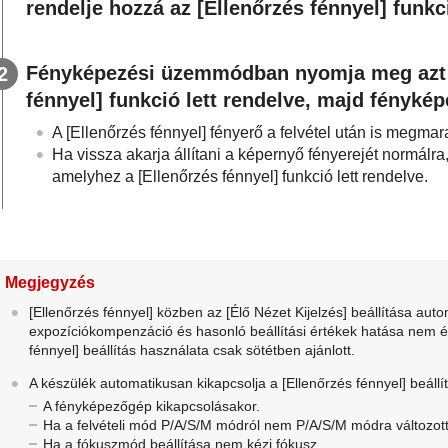
rendelje hozzá az
[Ellenőrzés fénnyel]
funkc
Fényképezési üzemmódban nyomja meg azt
fénnyel]
funkció lett rendelve, majd fénykép
A
[Ellenőrzés fénnyel]
fényerő a felvétel után is megmar
Ha vissza akarja állítani a képernyő fényerejét normál
amelyhez a
[Ellenőrzés fénnyel]
funkció lett rendelve.
Megjegyzés
[Ellenőrzés fénnyel]
közben az
[Élő Nézet Kijelzés]
beállítása aut
expozíciókompenzáció és hasonló beállítási értékek hatása nem ér
fénnyel]
beállítás használata csak sötétben ajánlott.
A készülék automatikusan kikapcsolja a
[Ellenőrzés fénnyel]
beállí
A fényképezőgép kikapcsolásakor.
Ha a felvételi mód P/A/S/M módról nem P/A/S/M módra változott
Ha a fókuszmód beállítása nem kézi fókusz