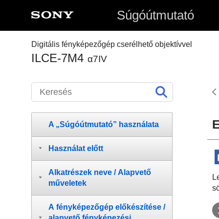
Súgóútmutató
Digitális fényképezőgép cserélhető objektívvel
ILCE-7M4
α7IV
E
A „Súgóútmutató” használata
Használat előtt
Alkatrészek neve / Alapvető
L
műveletek
s
A fényképezőgép előkészítése /
alapvető fényképezési