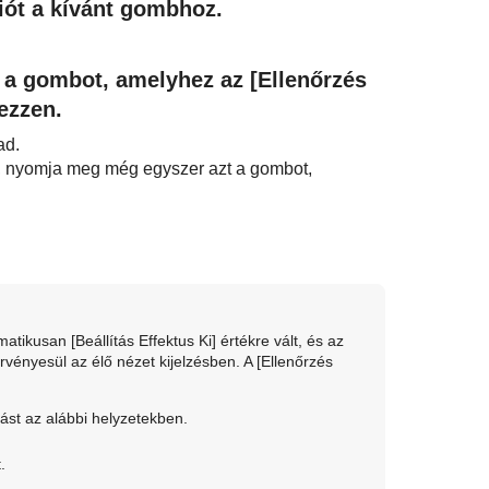
iót a kívánt gombhoz.
 a gombot, amelyhez az
[Ellenőrzés
ezzen.
ad.
ra, nyomja meg még egyszer azt a gombot,
omatikusan
[Beállítás Effektus Ki]
értékre vált, és az
vényesül az élő nézet kijelzésben. A
[Ellenőrzés
tást az alábbi helyzetekben.
.