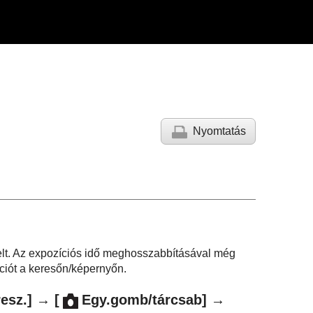
Nyomtatás
ételt. Az expozíciós idő meghosszabbításával még
íciót a keresőn/képernyőn.
esz.]
→
[
Egy.gomb/tárcsab]
→