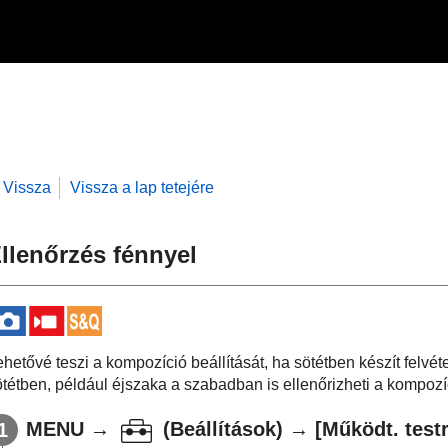
Vissza
Vissza a lap tetejére
llenőrzés fénnyel
ehetővé teszi a kompozíció beállítását, ha sötétben készít felv
ötétben, például éjszaka a szabadban is ellenőrizheti a kompoz
MENU
→
(
Beállítások
) →
[Működt. testr