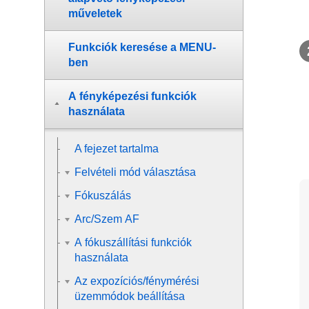
műveletek
Funkciók keresése a MENU-
ben
A fényképezési funkciók
használata
A fejezet tartalma
Felvételi mód választása
Fókuszálás
Arc/Szem AF
A fókuszállítási funkciók
használata
Az expozíciós/fénymérési
üzemmódok beállítása