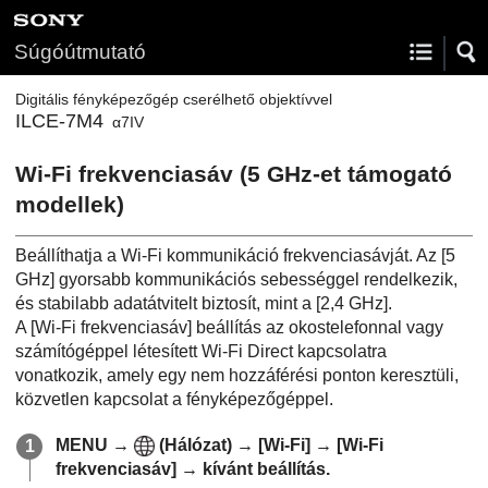
Súgóútmutató
Digitális fényképezőgép cserélhető objektívvel
ILCE-7M4
α7IV
Wi-Fi frekvenciasáv
(5 GHz-et támogató
modellek)
Beállíthatja a Wi-Fi kommunikáció frekvenciasávját. Az
[5
GHz]
gyorsabb kommunikációs sebességgel rendelkezik,
és stabilabb adatátvitelt biztosít, mint a
[2,4 GHz]
.
A
[Wi-Fi frekvenciasáv]
beállítás az okostelefonnal vagy
számítógéppel létesített Wi-Fi Direct kapcsolatra
vonatkozik, amely egy nem hozzáférési ponton keresztüli,
közvetlen kapcsolat a fényképezőgéppel.
MENU
→
(
Hálózat
) →
[Wi-Fi]
→
[Wi-Fi
frekvenciasáv]
→ kívánt beállítás.