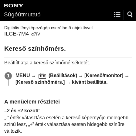
Súgóútmutató
Digitális fényképezőgép cserélhető objektívvel
ILCE-7M4
α7IV
Kereső színhőmérs.
Beállíthatja a kereső színhőmérsékletét.
MENU
→
(Beállítások) →
[Kereső/monitor]
→
[Kereső színhőmérs.]
→ kívánt beállítás.
A menüelem részletei
–2 és +2 között
:
„-” érték választása esetén a kereső képernyője melegebb
színű lesz, „+” érték választása esetén hidegebb színűre
változik.