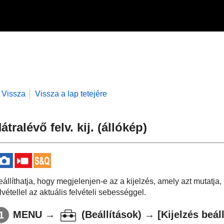
Vissza
Vissza a lap tetejére
átralévő felv. kij.
(állókép)
eállíthatja, hogy megjelenjen-e az a kijelzés, amely azt mutatj
lvétellel az aktuális felvételi sebességgel.
MENU
→
(
Beállítások
) →
[Kijelzés beál