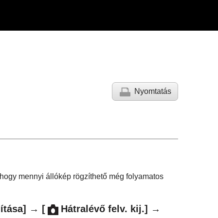
Nyomtatás
a, hogy mennyi állókép rögzíthető még folyamatos
lítása]
→
[
Hátralévő felv. kij.]
→