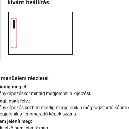
kívánt beállítás.
 menüelem részletei
indig megjel.
:
ényképezéskor mindig megjeleníti a kijelzést.
egj. csak felv.
:
ényképezés közben mindig megjelenik a még rögzíthető képek 
egjelenik a fennmaradó képek száma.
em jelenít meg
:
 kijelző nem jelenik meg.