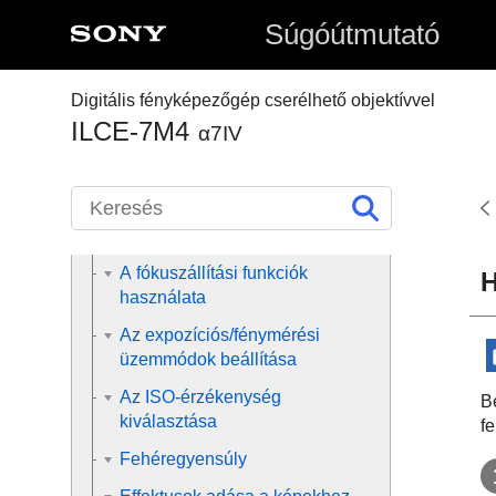
Súgóútmutató
A fényképezési funkciók
használata
Digitális fényképezőgép cserélhető objektívvel
A fejezet tartalma
ILCE-7M4
α7IV
Felvételi mód választása
Fókuszálás
Arc/Szem AF
A fókuszállítási funkciók
H
használata
Az expozíciós/fénymérési
üzemmódok beállítása
Az ISO-érzékenység
B
kiválasztása
fe
Fehéregyensúly