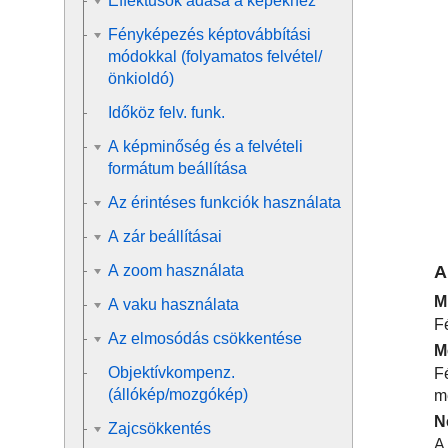
Effektusok adása a képekhez
Fényképezés képtovábbítási
módokkal (folyamatos felvétel/
önkioldó)
Időköz felv. funk.
A képminőség és a felvételi
formátum beállítása
Az érintéses funkciók használata
A zár beállításai
A
A zoom használata
M
A vaku használata
F
Az elmosódás csökkentése
M
Objektívkompenz.
F
(állókép/mozgókép)
m
N
Zajcsökkentés
A