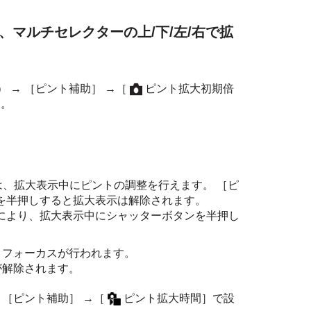
マルチセレクターの上/下/左/右で拡
） →
［ピント補助］
→
［
ピント拡大初期倍
す。
。
は、拡大表示中にピントの調整を行えます。
［ピ
を半押しすると拡大表示は解除されます。
により、拡大表示中にシャッターボタンを半押し
トフォーカスが行われます。
が解除されます。
→
［ピント補助］
→
［
ピント拡大時間］
で設