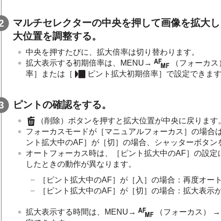
マルチセレクターの中央を押して画像を拡大し、
大位置を調整する。
中央を押すたびに、拡大倍率は切り替わります。
拡大表示する初期倍率は、
MENU
→
（
フォーカス
率］
または
［
ピント拡大初期倍率］
で設定できま
ピントの確認をする。
（削除）ボタンを押すと拡大位置が中央に戻ります
フォーカスモードが
［マニュアルフォーカス］
の場合
ント拡大中のAF］
が
［切］
の場合、シャッターボタン
オートフォーカス時は、
［ピント拡大中のAF］
の設定
したときの動作が異なります。
［ピント拡大中のAF］
が
［入］
の場合：再度オー
［ピント拡大中のAF］
が
［切］
の場合：拡大表示
拡大表示する時間は、
MENU
→
（
フォーカス
） 