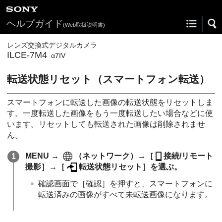
ヘルプガイド
(Web取扱説明書)
レンズ交換式デジタルカメラ
ILCE-7M4
α7IV
転送状態リセット
（スマートフォン転送）
スマートフォンに転送した画像の転送状態をリセットしま
す。一度転送した画像をもう一度転送したい場合などに使
います。リセットしても転送された画像は削除されませ
ん。
MENU
→
（
ネットワーク
）→
［
接続/リモート
撮影］
→
［
転送状態リセット］
を選ぶ。
確認画面で
［確認］
を押すと、スマートフォンに
転送済みの画像がすべて未転送画像になります。