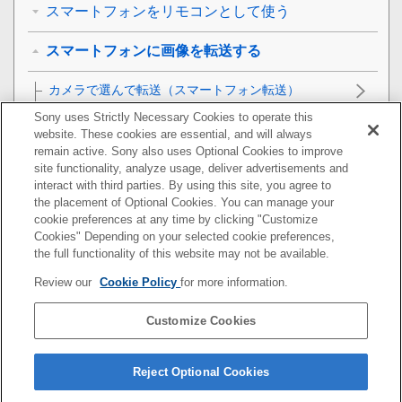
スマートフォンをリモコンとして使う
スマートフォンに画像を転送する
カメラで選んで転送
（スマートフォン転送）
Sony uses Strictly Necessary Cookies to operate this
転送状態リセット
（スマートフォン転送）
website. These cookies are essential, and will always
remain active. Sony also uses Optional Cookies to improve
カメラの電源OFF中に接続する
site functionality, analyze usage, deliver advertisements and
interact with third parties. By using this site, you agree to
the placement of Optional Cookies. You can manage your
スマートフォンから位置情報を取得する
cookie preferences at any time by clicking "Customize
Cookies" Depending on your selected cookie preferences,
パソコンでできること
the full functionality of this website may not be available.
Review our
Cookie Policy
for more information.
クラウドサービスを利用する
Customize Cookies
資料
故障かな？と思ったら
Reject Optional Cookies