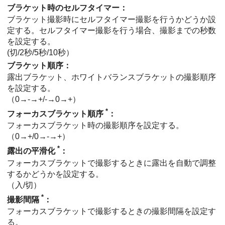
ブラケット時のセルフタイマー
：
ブラケット撮影時にセルフタイマー撮影を行うかどうか設
定する。セルフタイマー撮影を行う場合、撮影までの秒数
を設定する。
(
切
/
2秒
/
5秒
/
10秒
）
ブラケット順序
：
露出ブラケット、ホワイトバランスブラケットの撮影順序
を設定する。
（
0→-→+
/
-→0→+
）
*
フォーカスブラケット順序
：
フォーカスブラケット時の撮影順序を設定する。
（
0→+
/
0→-→+
）
*
露出の平滑化
：
フォーカスブラケットで撮影するときに露出を自動で調整
するかどうかを設定する。
（
入
/
切
）
*
撮影間隔
：
フォーカスブラケットで撮影するときの撮影間隔を設定す
る。