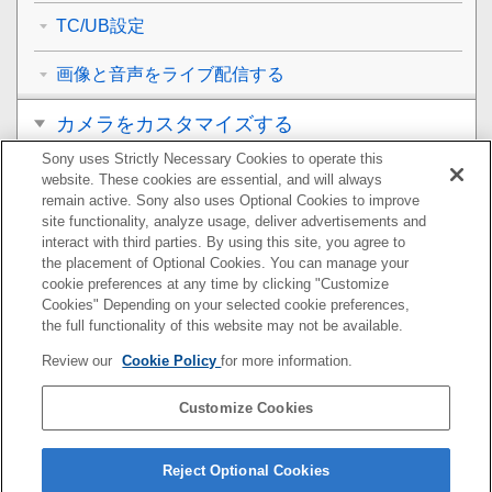
TC/UB設定
画像と音声をライブ配信する
カメラをカスタマイズする
Sony uses Strictly Necessary Cookies to operate this
再生する
website. These cookies are essential, and will always
remain active. Sony also uses Optional Cookies to improve
カメラの設定を変更する
site functionality, analyze usage, deliver advertisements and
interact with third parties. By using this site, you agree to
the placement of Optional Cookies. You can manage your
スマートフォンでできること
cookie preferences at any time by clicking "Customize
Cookies" Depending on your selected cookie preferences,
パソコンでできること
the full functionality of this website may not be available.
Review our
Cookie Policy
for more information.
クラウドサービスを利用する
Customize Cookies
資料
故障かな？と思ったら
Reject Optional Cookies