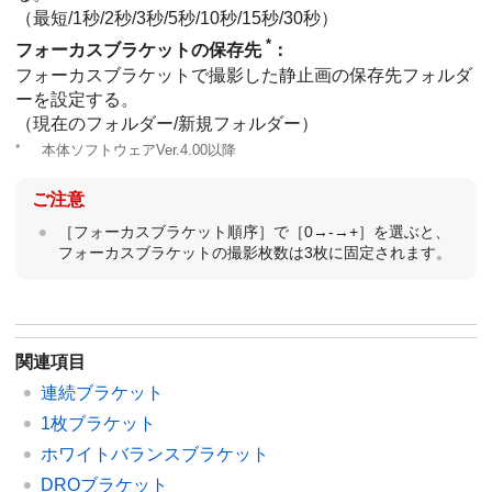
（
最短
/
1秒
/
2秒
/
3秒
/
5秒
/
10秒
/
15秒
/
30秒
）
*
フォーカスブラケットの保存先
：
フォーカスブラケットで撮影した静止画の保存先フォルダ
ーを設定する。
（
現在のフォルダー
/
新規フォルダー
）
*
本体ソフトウェアVer.4.00以降
ご注意
［フォーカスブラケット順序］
で
［0→-→+］
を選ぶと、
フォーカスブラケットの撮影枚数は3枚に固定されます。
関連項目
連続ブラケット
1枚ブラケット
ホワイトバランスブラケット
DROブラケット