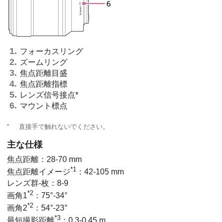
フォーカスリング
ズームリング
焦点距離目盛
焦点距離指標
レンズ信号接点*
マウント標点
*
直接手で触れないでください。
主な仕様
焦点距離：28-70 mm
*1
焦点距離イメージ
：42-105 mm
レンズ群-枚：8-9
*2
画角1
：75°-34°
*2
画角2
：54°-23°
*3
最短撮影距離
：0.3-0.45 m