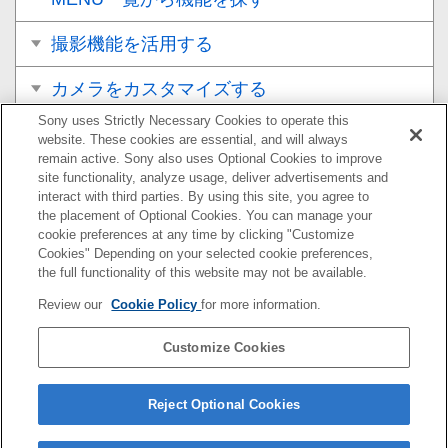
撮影機能を活用する
カメラをカスタマイズする
Sony uses Strictly Necessary Cookies to operate this
再生する
website. These cookies are essential, and will always
remain active. Sony also uses Optional Cookies to improve
カメラの設定を変更する
site functionality, analyze usage, deliver advertisements and
interact with third parties. By using this site, you agree to
the placement of Optional Cookies. You can manage your
スマートフォンでできること
cookie preferences at any time by clicking "Customize
Cookies" Depending on your selected cookie preferences,
パソコンでできること
the full functionality of this website may not be available.
Review our
Cookie Policy
for more information.
クラウドサービスを利用する
Customize Cookies
資料
故障かな？と思ったら
Reject Optional Cookies