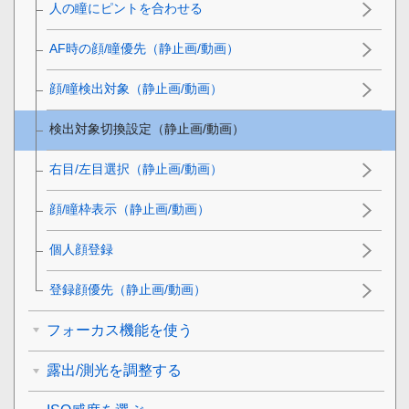
人の瞳にピントを合わせる
AF時の顔/瞳優先
（静止画/動画）
顔/瞳検出対象
（静止画/動画）
検出対象切換設定
（静止画/動画）
右目/左目選択
（静止画/動画）
顔/瞳枠表示
（静止画/動画）
個人顔登録
登録顔優先
（静止画/動画）
フォーカス機能を使う
露出/測光を調整する