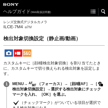
ヘルプガイド
(Web取扱説明書)
レンズ交換式デジタルカメラ
ILCE-7M4
α7IV
検出対象切換設定
（静止画/動画）
カスタムキーに
［顔/瞳検出対象切換］
を割り当てたとき
に、カスタムキーで切り換えられる検出対象を設定しま
す。
MENU
→
（
フォーカス
）→
［顔/瞳AF］
→
［
検出対象切換設定］
→選択する検出対象にチェック
マークを入れ、
［OK］
を選ぶ。
（チェックマーク）がついている項目が選択で
きる検出対象になる。