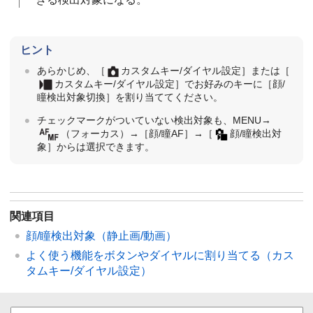
ヒント
あらかじめ、
［
カスタムキー/ダイヤル設定］
または
［
カスタムキー/ダイヤル設定］
でお好みのキーに
［顔/
瞳検出対象切換］
を割り当ててください。
チェックマークがついていない検出対象も、
MENU
→
（
フォーカス
）→
［顔/瞳AF］
→
［
顔/瞳検出対
象］
からは選択できます。
関連項目
顔/瞳検出対象
（静止画/動画）
よく使う機能をボタンやダイヤルに割り当てる（
カス
タムキー/ダイヤル設定
）