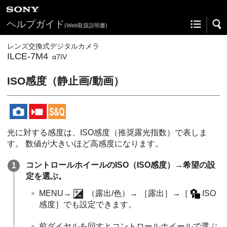
ヘルプガイド
(Web取扱説明書)
レンズ交換式デジタルカメラ
ILCE-7M4
α7IV
ISO感度
（静止画/動画）
光に対する感度は、ISO感度（推奨露光指数）で表しま
す。 数値が大きいほど高感度になります。
コントロールホイールのISO（ISO感度）→希望の設
定を選ぶ。
MENU
→
（
露出/色
）→
［露出］
→
［
ISO
感度］
でも設定できます。
前ダイヤルを回すとコントロールホイールで選ぶ