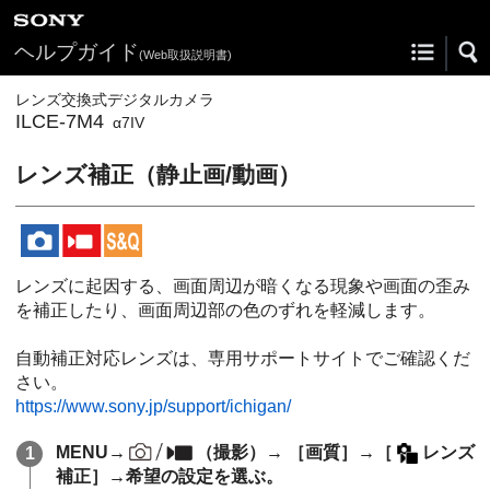
ヘルプガイド
(Web取扱説明書)
レンズ交換式デジタルカメラ
ILCE-7M4
α7IV
レンズ補正
（静止画/動画）
レンズに起因する、画面周辺が暗くなる現象や画面の歪み
を補正したり、画面周辺部の色のずれを軽減します。
自動補正対応レンズは、専用サポートサイトでご確認くだ
さい。
https://www.sony.jp/support/ichigan/
MENU
→
（
撮影
）→
［画質］
→
［
レンズ
補正］
→希望の設定を選ぶ。