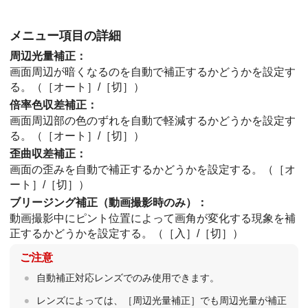
メニュー項目の詳細
周辺光量補正
：
画面周辺が暗くなるのを自動で補正するかどうかを設定す
る。（
［オート］
/
［切］
）
倍率色収差補正
：
画面周辺部の色のずれを自動で軽減するかどうかを設定す
る。（
［オート］
/
［切］
）
歪曲収差補正
：
画面の歪みを自動で補正するかどうかを設定する。（
［オ
ート］
/
［切］
）
ブリージング補正
（動画撮影時のみ）：
動画撮影中にピント位置によって画角が変化する現象を補
正するかどうかを設定する。（
［入］
/
［切］
）
ご注意
自動補正対応レンズでのみ使用できます。
レンズによっては、
［周辺光量補正］
でも周辺光量が補正