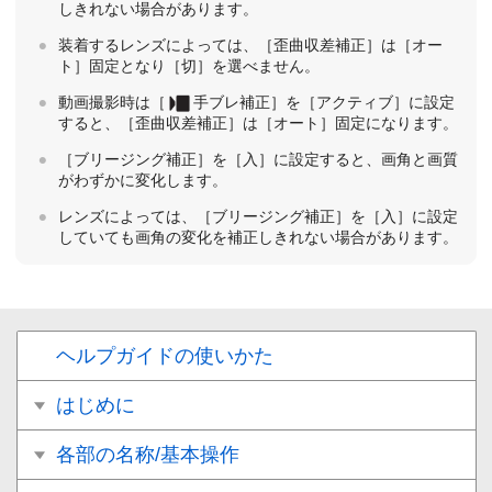
しきれない場合があります。
装着するレンズによっては、
［歪曲収差補正］
は
［オー
ト］
固定となり
［切］
を選べません。
動画撮影時は
［
手ブレ補正］
を
［アクティブ］
に設定
すると、
［歪曲収差補正］
は
［オート］
固定になります。
［ブリージング補正］
を
［入］
に設定すると、画角と画質
がわずかに変化します。
レンズによっては、
［ブリージング補正］
を
［入］
に設定
していても画角の変化を補正しきれない場合があります。
ヘルプガイドの使いかた
はじめに
各部の名称/基本操作