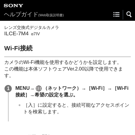
ヘルプガイド
(Web取扱説明書)
レンズ交換式デジタルカメラ
ILCE-7M4
α7IV
Wi-Fi接続
カメラのWi-Fi機能を使用するかどうかを設定します。
この機能は本体ソフトウェアVer.2.00以降で使用できま
す。
MENU
→
（
ネットワーク
）→
［Wi-Fi］
→
［Wi-Fi
接続］
→希望の設定を選ぶ。
［入］
に設定すると、接続可能なアクセスポイン
トを検索します。