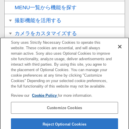
MENU一覧から機能を探す
撮影機能を活用する
カメラをカスタマイズする
Sony uses Strictly Necessary Cookies to operate this
再生する
website. These cookies are essential, and will always
remain active. Sony also uses Optional Cookies to improve
カメラの設定を変更する
site functionality, analyze usage, deliver advertisements and
interact with third parties. By using this site, you agree to
the placement of Optional Cookies. You can manage your
スマートフォンでできること
cookie preferences at any time by clicking "Customize
Cookies" Depending on your selected cookie preferences,
パソコンでできること
the full functionality of this website may not be available.
Review our
Cookie Policy
for more information.
クラウドサービスを利用する
Customize Cookies
資料
故障かな？と思ったら
Reject Optional Cookies