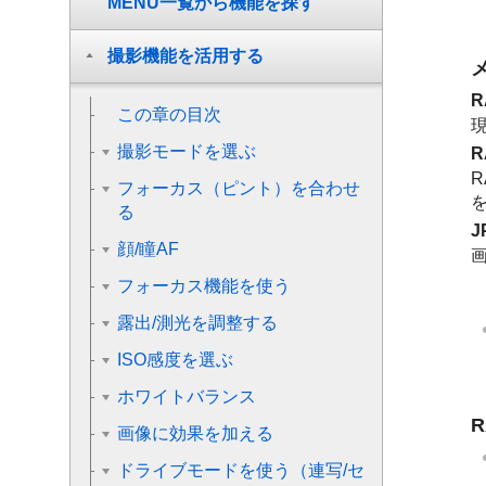
MENU一覧から機能を探す
撮影機能を活用する
R
この章の目次
撮影モードを選ぶ
R
R
フォーカス（ピント）を合わせ
る
J
顔/瞳AF
画
フォーカス機能を使う
露出/測光を調整する
ISO感度を選ぶ
ホワイトバランス
画像に効果を加える
ドライブモードを使う（連写/セ