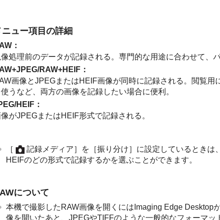
メニュー項目の詳細
AW
：
現像処理前のデータが記録される。専門的な用途に合わせて、
AW+JPEG
/
RAW+HEIF
：
AW画像とJPEGまたはHEIF画像が同時に記録される。閲覧用に
を使うなど、両方の画像を記録したい場合に便利。
PEG
/
HEIF
：
像がJPEGまたはHEIF形式で記録される。
［
記録メディア］
を
［振り分け］
に設定しているときは、
HEIFのどの形式で記録するかを選ぶことができます。
RAWについて
本機で撮影したRAW画像を開くにはImaging Edge Des
像を開いたあと、JPEGやTIFFのような一般的なフォーマ