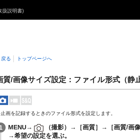
b取扱説明書)
戻る
トップページへ
画質/画像サイズ設定
：
ファイル形式
（静
静止画を記録するときのファイル形式を設定します。
MENU
→
（
撮影
）→
［画質］
→
［画質/画
→希望の設定を選ぶ。