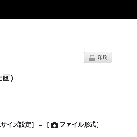
印刷
止画）
像サイズ設定］
→
［
ファイル形式］