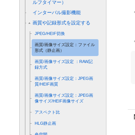
ルフタイマー）
インターバル撮影機能
画質や記録形式を設定する
JPEG/HEIF切換
画質/画像サイズ設定
：
ファイル
形式
（静止画）
画質/画像サイズ設定
：
RAW記
録方式
画質/画像サイズ設定
：
JPEG画
質
/
HEIF画質
画質/画像サイズ設定
：
JPEG画
像サイズ
/
HEIF画像サイズ
アスペクト比
HLG静止画
色空間