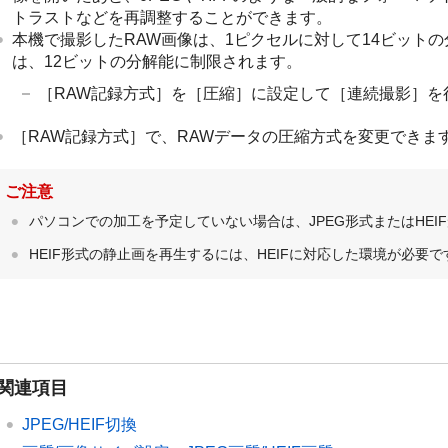
トラストなどを再調整することができます。
本機で撮影したRAW画像は、1ピクセルに対して14ビット
は、12ビットの分解能に制限されます。
［RAW記録方式］
を
［圧縮］
に設定して
［連続撮影］
を
［RAW記録方式］
で、RAWデータの圧縮方式を変更できま
ご注意
パソコンでの加工を予定していない場合は、JPEG形式またはHE
HEIF形式の静止画を再生するには、HEIFに対応した環境が必要で
関連項目
JPEG/HEIF切換