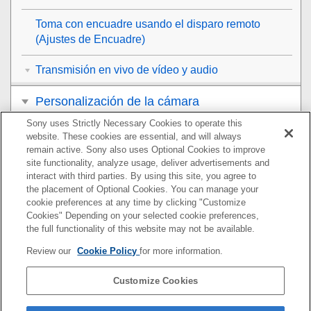
Toma con encuadre usando el disparo remoto
(
Ajustes de Encuadre
)
Transmisión en vivo de vídeo y audio
Personalización de la cámara
Sony uses Strictly Necessary Cookies to operate this
Visionado
website. These cookies are essential, and will always
remain active. Sony also uses Optional Cookies to improve
Cambio de los ajustes de la cámara
site functionality, analyze usage, deliver advertisements and
interact with third parties. By using this site, you agree to
the placement of Optional Cookies. You can manage your
Funciones disponibles con un smartphone
cookie preferences at any time by clicking "Customize
Cookies" Depending on your selected cookie preferences,
Utilización de un ordenador
the full functionality of this website may not be available.
Review our
Cookie Policy
for more information.
Uso del servicio en la nube
Customize Cookies
Apéndice