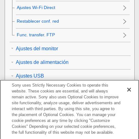
Ajustes Wi-Fi Direct
Restablecer conf. red
Func. transfer. FTP
Ajustes del monitor
Ajustes de alimentación
Ajustes USB
Sony uses Strictly Necessary Cookies to operate this
Ajustes de salida a dispositivos externos
website. These cookies are essential, and will always
remain active. Sony also uses Optional Cookies to improve
Ajustes generales
site functionality, analyze usage, deliver advertisements and
interact with third parties. By using this site, you agree to
the placement of Optional Cookies. You can manage your
Funciones disponibles con un smartphone
cookie preferences at any time by clicking "Customize
Cookies" Depending on your selected cookie preferences,
Utilización de un ordenador
the full functionality of this website may not be available.