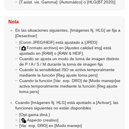
[T.asist. vis. Gamma]
:
[Automático]
o
[HLG(BT.2020)]
Nota
En las situaciones siguientes,
[Imágenes fij. HLG]
se fija a
[Desactivar]
:
[Conm JPEG/HEIF]
está ajustado a
[JPEG]
[
Formato archivo]
en
[Ajustes calidad img]
está
ajustado en
[RAW]
o
[RAW & HEIF]
.
Cuando se ajusta un modo de toma de imagen distinto
de P / A / S / M durante la toma de imagen fija
Cuando la sensibilidad ISO se activa temporalmente
mediante la función
[Reg ajuste toma pers]
Cuando la función
[Var. exp. DRO]
de
[Modo manejo]
se
activa temporalmente mediante la función
[Reg ajuste
toma pers]
Cuando
[Imágenes fij. HLG]
está ajustado a
[Activar]
, las
funciones siguientes no están disponibles.
[Opt.gama diná.]
[
Aspecto creativo]
[Var. exp. DRO]
en
[Modo manejo]