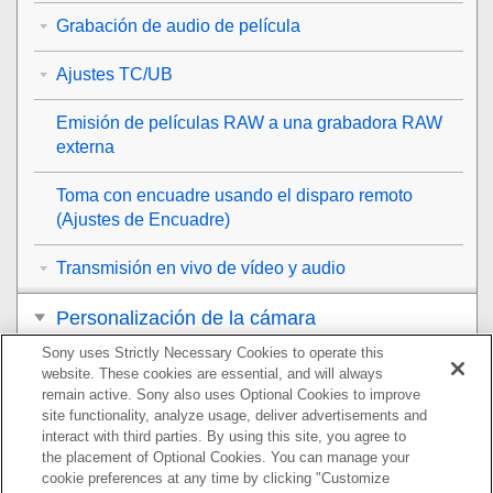
Grabación de audio de película
Ajustes TC/UB
Emisión de películas RAW a una grabadora RAW
externa
Toma con encuadre usando el disparo remoto
(
Ajustes de Encuadre
)
Transmisión en vivo de vídeo y audio
Personalización de la cámara
Sony uses Strictly Necessary Cookies to operate this
Visionado
website. These cookies are essential, and will always
remain active. Sony also uses Optional Cookies to improve
Cambio de los ajustes de la cámara
site functionality, analyze usage, deliver advertisements and
interact with third parties. By using this site, you agree to
the placement of Optional Cookies. You can manage your
Funciones disponibles con un smartphone
cookie preferences at any time by clicking "Customize