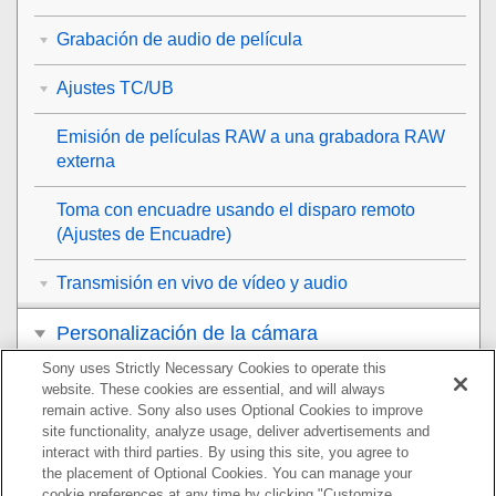
Grabación de audio de película
Ajustes TC/UB
Emisión de películas RAW a una grabadora RAW
externa
Toma con encuadre usando el disparo remoto
(
Ajustes de Encuadre
)
Transmisión en vivo de vídeo y audio
Personalización de la cámara
Sony uses Strictly Necessary Cookies to operate this
Visionado
website. These cookies are essential, and will always
remain active. Sony also uses Optional Cookies to improve
Cambio de los ajustes de la cámara
site functionality, analyze usage, deliver advertisements and
interact with third parties. By using this site, you agree to
the placement of Optional Cookies. You can manage your
Funciones disponibles con un smartphone
cookie preferences at any time by clicking "Customize