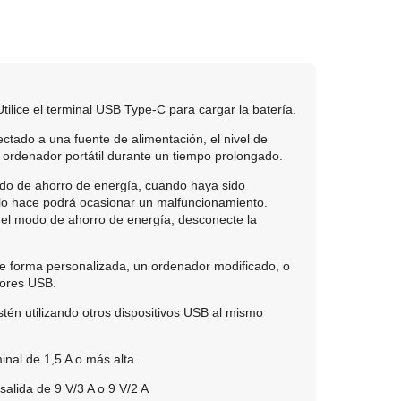
tilice el terminal USB Type-C para cargar la batería.
ectado a una fuente de alimentación, el nivel de
n ordenador portátil durante un tiempo prolongado.
odo de ahorro de energía, cuando haya sido
 lo hace podrá ocasionar un malfuncionamiento.
del modo de ahorro de energía, desconecte la
 forma personalizada, un ordenador modificado, o
tores USB.
én utilizando otros dispositivos USB al mismo
inal de 1,5 A o más alta.
alida de 9 V/3 A o 9 V/2 A