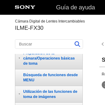
Cómo utilizar la “Guía de
Guía de ayuda
ayuda”
Antes de utilizar
Cámara Digital de Lentes Intercambiables
ILME-FX30
Nombres de las partes
Operaciones básicas
Preparación de la
cámara/Operaciones básicas
S
de toma
R
Búsqueda de funciones desde
MENU
Utilización de las funciones de
toma de imágenes