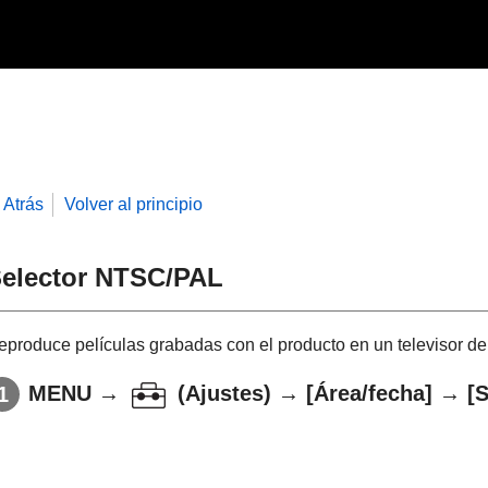
Atrás
Volver al principio
elector NTSC/PAL
eproduce películas grabadas con el producto en un televisor 
MENU
→
(
Ajustes
) →
[Área/fecha]
→
[