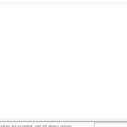
okies are essential, and will always remain