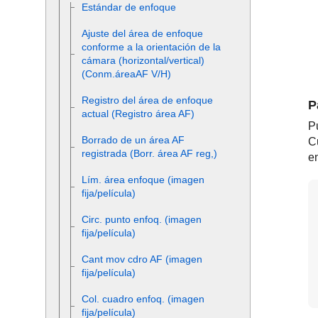
Estándar de enfoque
Ajuste del área de enfoque
conforme a la orientación de la
cámara (horizontal/vertical)
(Conm.áreaAF V/H)
Registro del área de enfoque
P
actual (Registro área AF)
P
Borrado de un área AF
C
registrada (Borr. área AF reg,)
en
Lím. área enfoque
(imagen
fija/película)
Circ. punto enfoq.
(imagen
fija/película)
Cant mov cdro AF
(imagen
fija/película)
Col. cuadro enfoq.
(imagen
fija/película)