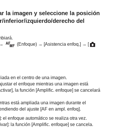
ar la imagen y seleccione la posición
/inferior/izquierdo/derecho del
mbiará.
→
(
Enfoque
) →
[Asistencia enfoq.]
→
[
liada en el centro de una imagen.
ajustar el enfoque mientras una imagen está
ctivar]
, la función
[Amplific. enfoque]
se cancelará
entras está ampliada una imagen durante el
pendiendo del ajuste
[AF en ampl. enfoq]
.
]
: el enfoque automático se realiza otra vez.
ivar]
: la función
[Amplific. enfoque]
se cancela.