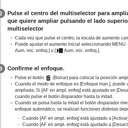
Pulse el centro del multiselector para ampli
que quiere ampliar pulsando el lado superior
multiselector
Cada vez que pulse el centro, la escala de aumento ca
Puede ajustar el aumento inicial seleccionando
MENU
Aum. inic. enfoq.]
o
[
Aum. inic. enfoq.]
.
Confirme el enfoque.
Pulse el botón
(Borrar) para colocar la posición amp
Cuando el modo de enfoque es
[Enfoque man.]
, puede 
ampliada. Si
[AF en ampl. enfoq]
está ajustado en
[Desa
cuando pulse el botón disparador hasta la mitad.
Cuando se pulsa hasta la mitad el botón disparador mi
enfoque automático, se realizan funciones distintas de
Cuando
[AF en ampl. enfoq]
está ajustado a
[Activar
Cuando
[AF en ampl. enfoq]
está ajustado a
[Desact