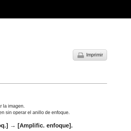
Imprimir
r la imagen.
n sin operar el anillo de enfoque.
q.]
→
[Amplific. enfoque]
.