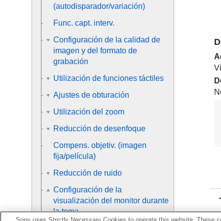
(autodisparador/variación)
Func. capt. interv.
Configuración de la calidad de
D
imagen y del formato de
A
grabación
Vi
Utilización de funciones táctiles
D
No
Ajustes de obturación
Utilización del zoom
Reducción de desenfoque
Compens. objetiv.
(imagen
fija/película)
Reducción de ruido
Configuración de la
visualización del monitor durante
la toma
Sony uses Strictly Necessary Cookies to operate this website. These co