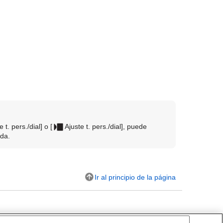
e t. pers./dial]
o
[
Ajuste t. pers./dial]
, puede
ada.
Ir al principio de la página