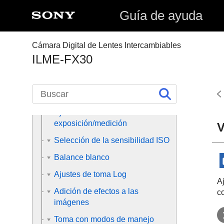
Guía de ayuda
Contenido de este capítulo
Selección de un modo de toma
Cámara Digital de Lentes Intercambiables
Enfoque
ILME-FX30
AF de cara/ojo
Utilización de las funciones de
enfoque
Ajuste de los modos de
exposición/medición
V
Selección de la sensibilidad ISO
Balance blanco
Ajustes de toma Log
Aj
Adición de efectos a las
c
imágenes
Toma con modos de manejo