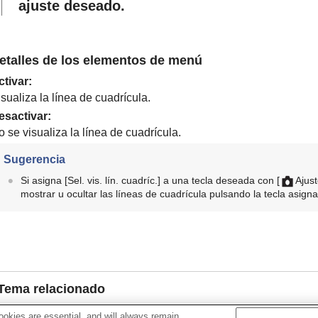
ajuste deseado.
etalles de los elementos de menú
ctivar
:
sualiza la línea de cuadrícula.
esactivar
:
 se visualiza la línea de cuadrícula.
Sugerencia
Si asigna
[Sel. vis. lín. cuadríc.]
a una tecla deseada con
[
Ajust
mostrar u ocultar las líneas de cuadrícula pulsando la tecla asign
Tema relacionado
Tipo lín. cuadríc.
(imagen fija/película)
okies are essential, and will always remain