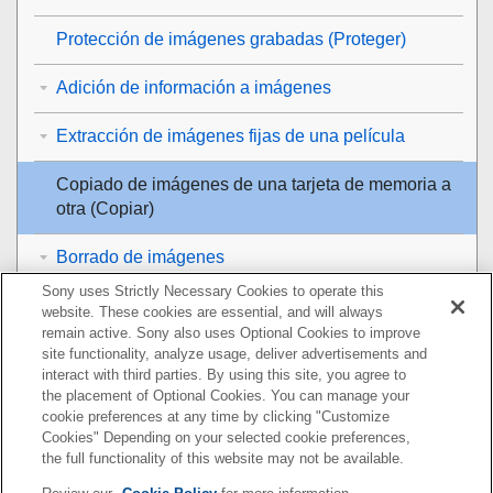
Protección de imágenes grabadas (
Proteger
)
Adición de información a imágenes
Extracción de imágenes fijas de una película
Copiado de imágenes de una tarjeta de memoria a
otra (
Copiar
)
Borrado de imágenes
Sony uses Strictly Necessary Cookies to operate this
Visionado de imágenes en un televisor
website. These cookies are essential, and will always
remain active. Sony also uses Optional Cookies to improve
Cambio de los ajustes de la cámara
site functionality, analyze usage, deliver advertisements and
interact with third parties. By using this site, you agree to
the placement of Optional Cookies. You can manage your
Funciones disponibles con un smartphone
cookie preferences at any time by clicking "Customize
Cookies" Depending on your selected cookie preferences,
Utilización de un ordenador
the full functionality of this website may not be available.