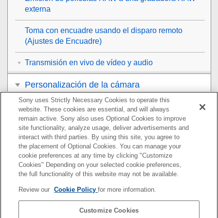
externa
Toma con encuadre usando el disparo remoto
(
Ajustes de Encuadre
)
Transmisión en vivo de vídeo y audio
Personalización de la cámara
Sony uses Strictly Necessary Cookies to operate this
Visionado
website. These cookies are essential, and will always
remain active. Sony also uses Optional Cookies to improve
Cambio de los ajustes de la cámara
site functionality, analyze usage, deliver advertisements and
interact with third parties. By using this site, you agree to
the placement of Optional Cookies. You can manage your
Funciones disponibles con un smartphone
cookie preferences at any time by clicking "Customize
Cookies" Depending on your selected cookie preferences,
Utilización de un ordenador
the full functionality of this website may not be available.
Review our
Cookie Policy
for more information.
Uso del servicio en la nube
Customize Cookies
Apéndice