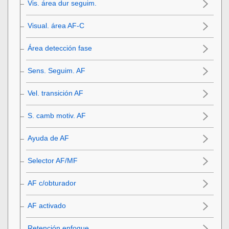
Vis. área dur seguim.
Visual. área AF-C
Área detección fase
Sens. Seguim. AF
Vel. transición AF
S. camb motiv. AF
Ayuda de AF
Selector AF/MF
AF c/obturador
AF activado
Retención enfoque