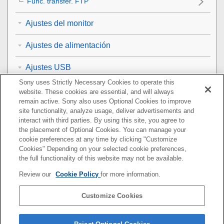
Func. transfer. FTP
Ajustes del monitor
Ajustes de alimentación
Ajustes USB
Sony uses Strictly Necessary Cookies to operate this
Ajustes de salida a dispositivos externos
website. These cookies are essential, and will always
remain active. Sony also uses Optional Cookies to improve
Ajustes generales
site functionality, analyze usage, deliver advertisements and
interact with third parties. By using this site, you agree to
the placement of Optional Cookies. You can manage your
Funciones disponibles con un smartphone
cookie preferences at any time by clicking "Customize
Cookies" Depending on your selected cookie preferences,
Utilización de un ordenador
the full functionality of this website may not be available.
Review our
Cookie Policy
for more information.
Uso del servicio en la nube
Customize Cookies
Apéndice
Si tiene problemas