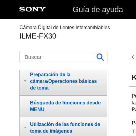
Guía de ayuda
Cómo utilizar la “Guía de
ayuda”
Cámara Digital de Lentes Intercambiables
Antes de utilizar
ILME-FX30
Nombres de las partes
Operaciones básicas
Preparación de la
K
cámara/Operaciones básicas
de toma
P
la
Búsqueda de funciones desde
P
MENU
P
Utilización de las funciones de
toma de imágenes
Ti