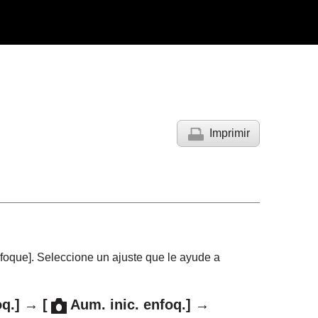
Imprimir
nfoque]
. Seleccione un ajuste que le ayude a
q.]
→
[
Aum. inic. enfoq.]
→