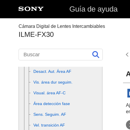
Lím. área enfoque
(imagen
Guía de ayuda
fija/película)
Circ. punto enfoq.
(imagen
Cámara Digital de Lentes Intercambiables
fija/película)
ILME-FX30
Cant mov cdro AF
(imagen
fija/película)
Col. cuadro enfoq.
(imagen
fija/película)
Desact. Aut. Área AF
A
Vis. área dur seguim.
Visual. área AF-C
Área detección fase
A
e
Sens. Seguim. AF
Vel. transición AF