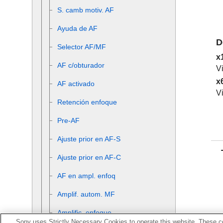
S. camb motiv. AF
Ayuda de AF
D
Selector AF/MF
x
AF c/obturador
V
x
AF activado
V
Retención enfoque
Pre-AF
Ajuste prior en AF-S
Ajuste prior en AF-C
AF en ampl. enfoq
Amplif. autom. MF
Amplific. enfoque
Sony uses Strictly Necessary Cookies to operate this website. These co