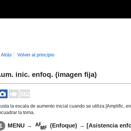
Atrás
Volver al principio
um. inic. enfoq.
(imagen fija)
justa la escala de aumento inicial cuando se utiliza
[Amplific. e
ncuadrar la toma.
MENU
→
(
Enfoque
) →
[Asistencia enfo