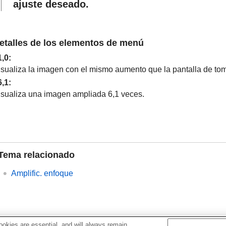
ajuste deseado.
etalles de los elementos de menú
1,0
:
isualiza la imagen con el mismo aumento que la pantalla de to
6,1
:
isualiza una imagen ampliada 6,1 veces.
Tema relacionado
Amplific. enfoque
okies are essential, and will always remain