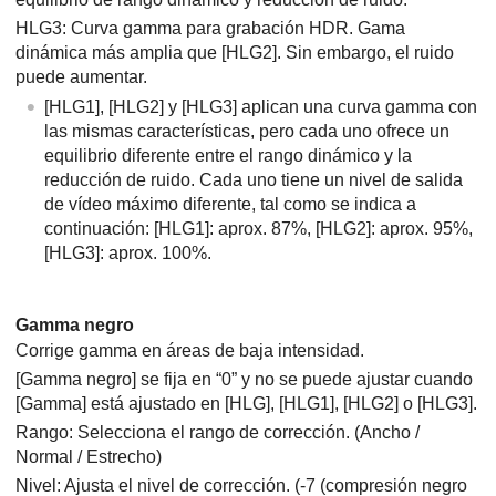
HLG3
: Curva gamma para grabación HDR. Gama
dinámica más amplia que
[HLG2]
. Sin embargo, el ruido
puede aumentar.
[HLG1]
,
[HLG2]
y
[HLG3]
aplican una curva gamma con
las mismas características, pero cada uno ofrece un
equilibrio diferente entre el rango dinámico y la
reducción de ruido. Cada uno tiene un nivel de salida
de vídeo máximo diferente, tal como se indica a
continuación:
[HLG1]
: aprox. 87%,
[HLG2]
: aprox. 95%,
[HLG3]
: aprox. 100%.
Gamma negro
Corrige gamma en áreas de baja intensidad.
[Gamma negro]
se fija en “0” y no se puede ajustar cuando
[Gamma]
está ajustado en
[HLG]
,
[HLG1]
,
[HLG2]
o
[HLG3]
.
Rango: Selecciona el rango de corrección. (Ancho /
Normal / Estrecho)
Nivel: Ajusta el nivel de corrección. (-7 (compresión negro