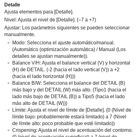
Detalle
Ajusta elementos para
[Detalle]
.
Nivel: Ajusta el nivel de
[Detalle]
. (–7 a +7)
Ajustar: Los parámetros siguientes se pueden seleccionar
manualmente.
Modo: Selecciona el ajuste automático/manual.
(Automático (optimización automática) / Manual (Los
detalles se ajustan manualmente)).
Balance V/H: Ajusta el balance vertical (V) y horizontal
(H) de DETAIL. (-2 (hacia el lado vertical (V)) a +2
(hacia el lado horizontal (H)))
Balance B/W: Selecciona el balance del DETAIL (B)
más bajo y del DETAIL (W) más alto. (Tipo1 (hacia el
lado más bajo de DETAIL (B)) a Tipo5 (hacia el lado
más alto de DETAIL (W)))
Límite: Ajusta el nivel de límite de
[Detalle]
. (0 (Nivel de
límite bajo: probablemente estará limitado) a 7 (Nivel
de límite alto: poco probable que esté limitado))
Crispening: Ajusta el nivel de acentuación del contorno.
(0 (nivel de acentuación superficial) a 7 (nivel de