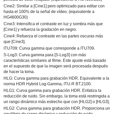
Cine2: Similar a
[Cine1]
pero optimizado para editar con
hasta el 100% de la señal de vídeo. (equivalente a
HG4600G30)
Cine3: Intensifica el contraste en luz y sombra más que
[Cine1]
y refuerza la gradación en negro.
Cine4: Refuerza el contraste en las partes oscuras más
que
[Cine3]
.
ITU709: Curva gamma que corresponde a ITU709.
S-Log3
: Curva gamma para
[S-Log3]
con más
características similares al filme. Este ajuste está basado
en el supuesto de que la imagen será procesada después
de hacer la toma.
HLG
: Curva gamma para grabación HDR. Equivalente a la
norma HDR Hybrid Log-Gamma, ITU-R BT.2100.
HLG1
: Curva gamma para grabación HDR. Enfatiza la
reducción de ruido. Sin embargo, la toma está restringida a
un rango dinámico más estrecho que con
[HLG2]
o
[HLG3]
.
HLG2
: Curva gamma para grabación HDR. Proporciona un
equilibrio de rango dinámico y reducción de ruido.