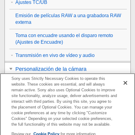
Ajustes TC/UB
Emisión de películas RAW a una grabadora RAW
externa
Toma con encuadre usando el disparo remoto
(
Ajustes de Encuadre
)
Transmisión en vivo de vídeo y audio
Personalización de la cámara
Sony uses Strictly Necessary Cookies to operate this
Visionado
website. These cookies are essential, and will always
remain active. Sony also uses Optional Cookies to improve
Cambio de los ajustes de la cámara
site functionality, analyze usage, deliver advertisements and
interact with third parties. By using this site, you agree to
the placement of Optional Cookies. You can manage your
Funciones disponibles con un smartphone
cookie preferences at any time by clicking "Customize
Cookies" Depending on your selected cookie preferences,
Utilización de un ordenador
the full functionality of this website may not be available.
Review our
Cookie Policy
for more information.