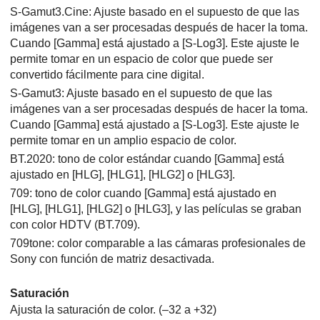
S-Gamut3.Cine
: Ajuste basado en el supuesto de que las
imágenes van a ser procesadas después de hacer la toma.
Cuando
[Gamma]
está ajustado a
[S-Log3]
. Este ajuste le
permite tomar en un espacio de color que puede ser
convertido fácilmente para cine digital.
S-Gamut3
: Ajuste basado en el supuesto de que las
imágenes van a ser procesadas después de hacer la toma.
Cuando
[Gamma]
está ajustado a
[S-Log3]
. Este ajuste le
permite tomar en un amplio espacio de color.
BT.2020
: tono de color estándar cuando
[Gamma]
está
ajustado en
[HLG]
,
[HLG1]
,
[HLG2]
o
[HLG3]
.
709
: tono de color cuando
[Gamma]
está ajustado en
[HLG]
,
[HLG1]
,
[HLG2]
o
[HLG3]
, y las películas se graban
con color HDTV (BT.709).
709tone
: color comparable a las cámaras profesionales de
Sony con función de matriz desactivada.
Saturación
Ajusta la saturación de color. (–32 a +32)