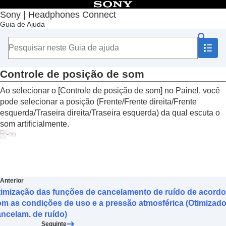
Índice
Sony | Headphones Connect
Guia de Ajuda
Início
Introdução
Como usar
Sobre o Painel “
Sony | Headphones Connect
”
Funções exibidas na guia [Status]
Controle de posição de som
Funções exibidas na guia [Som]
Ao selecionar o [
Controle de posição de som
] no Painel, você
Usar Config. rápidas de som
pode selecionar a posição (
Frente
/
Frente direita
/
Frente
Ajuste da função de cancelamento de ruído e
modo de som ambiente (
Controle som
esquerda
/
Traseira direita
/
Traseira esquerda
) da qual escuta o
ambiente
)
som artificialmente.
Falar com alguém enquanto usa os fones de
ouvido (
falar para bate-papo
)
Otimização das funções de cancelamento de
ruído de acordo com as condições de uso e a
pressão atmosférica (
Otimizador cancelam.
Anterior
de ruído
)
timização das funções de cancelamento de ruído de acordo
Controle de posição de som
m as condições de uso e a pressão atmosférica (Otimizado
Configuração do efeito surround (
Surround
ncelam. de ruído)
(VPT)
)
Seguinte