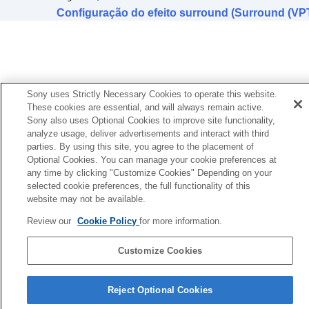
Configuração da qualidade do som usando o
Configuração do efeito surround (Surround (VP
equalizador (
Equalizador
)
Configurar o seu equalizador preferido
(
Encontre seu Equalizador
)
Configuração do nível de graves (
CLEAR
BASS
)
Configuração da função de cancelamento de
Sony uses Strictly Necessary Cookies to operate this website.
ruído
These cookies are essential, and will always remain active.
Alterar a configuração do
360 Reality Audio
Sony also uses Optional Cookies to improve site functionality,
analyze usage, deliver advertisements and interact with third
Otimizar o som espacial combinando com o
parties. By using this site, you agree to the placement of
Rastreamento de cabeça Android (
Som
Optional Cookies. You can manage your cookie preferences at
espacial e rastr. de cabeça
)
any time by clicking "Customize Cookies" Depending on your
Alterar a configuração de prioridade da
selected cookie preferences, the full functionality of this
conexão
BLUETOOTH
(
Modo de qualidade
website may not be available.
de som
)
Alterar a configuração de prioridade da
Review our
Cookie Policy
for more information.
conexão
BLUETOOTH
(
Qualidade da
conexão Bluetooth
)
Customize Cookies
Configuração do
DSEE Extreme
Página de seleção de idioma
(Compensação de longo alcance)
Reject Optional Cookies
Configuração do
DSEE HX
(Compensação de
4-730-255-66(1)
longo alcance)