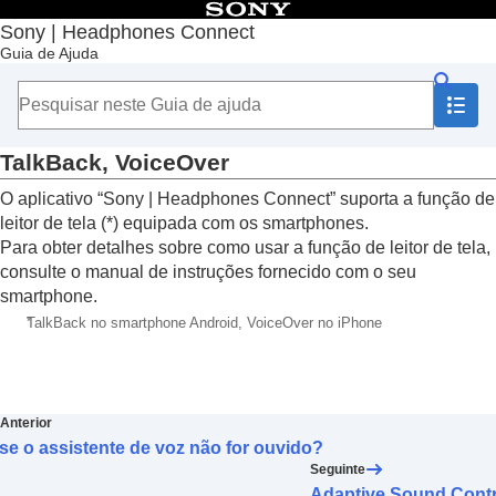
Índice
Sony | Headphones Connect
Guia de Ajuda
Início
Introdução
Como usar
Informações importantes
Solução de problemas
TalkBack
,
VoiceOver
Acessibilidade
O aplicativo “
Sony | Headphones Connect
” suporta a função de
TalkBack
,
VoiceOver
leitor de tela (*) equipada com os smartphones.
Adaptive Sound Control
falar para bate-papo
Para obter detalhes sobre como usar a função de leitor de tela,
Escuta Segura
consulte o manual de instruções fornecido com o seu
smartphone.
*
TalkBack
no smartphone
Android
,
VoiceOver
no
iPhone
Anterior
se o assistente de voz não for ouvido?
Seguinte
Adaptive Sound Contr