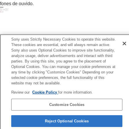
Alterar a configuração de
Toque de área
fones de ouvido.
ampla
Configurar o painel de controle do sensor de
toque
Alterar o
Ajuste de operação de [Controle
som ambiente]
Anterior
Alterar o serviço atribuído ao
Quick Access
Sony uses Strictly Necessary Cookies to operate this website.
nfiguração da Notificação e Assistente de voz
Alterar a configuração de prioridade da
These cookies are essential, and will always remain active.
Seguinte
conexão
BLUETOOTH
(
LE Audio
) (
Qualidade
Sony also uses Optional Cookies to improve site functionality,
Inicializar as configuraç
analyze usage, deliver advertisements and interact with third
da conexão LE Audio
)
parties. By using this site, you agree to the placement of
Habilitar o controle de fones de ouvido
Optional Cookies. You can manage your cookie preferences at
através do movimento de sim e não com a
any time by clicking "Customize Cookies" Depending on your
cabeça (
Gestos de cabeça
)
selected cookie preferences, the full functionality of this
Configurar uma conexão
LE Audio
para os
website may not be available.
fones de ouvido
Determinar o tamanho ideal das pontas
Review our
Cookie Policy
for more information.
auriculares
Configurando a energia para desligar
Customize Cookies
automaticamente (
Desligamento Automático
)
Página de seleção de idioma
Pausar a reprodução da música quando os
Reject Optional Cookies
fones de ouvido são retirados (
Pausa quando
4-730-255-66(1)
fones ouvido são retirad.
)