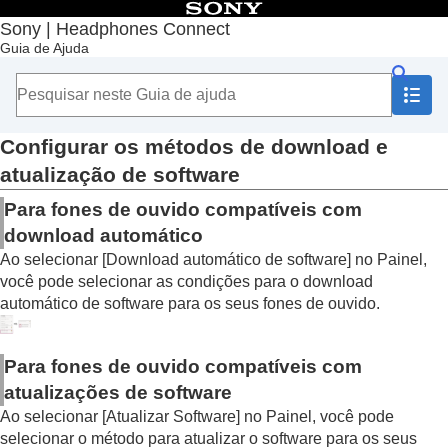
Índice
Sony | Headphones Connect
Guia de Ajuda
Início
Introdução
Como usar
Sobre o Painel “
Sony | Headphones Connect
”
Funções exibidas na guia [Status]
Configurar os métodos de download e
Funções exibidas na guia [Som]
atualização de software
Funções exibidas na guia [Sistema]
Habilitar uma conexão multiponto (
Conectar a
Para fones de ouvido compatíveis com
2 disp. simultaneamente
)
download automático
Alterar a configuração do Assistente de voz
Ao selecionar [
Download automático de software
] no Painel,
Ativar/desativar a configuração de ativação
você pode selecionar as condições para o download
do
Amazon Alexa
com a sua voz (
Ativar o
automático de software para os seus fones de ouvido.
assistente de voz com a sua voz
)
Ajustar o volume automaticamente de acordo
com o som ambiente (
Controle de volume
Para fones de ouvido compatíveis com
adaptativo
)
Alterar a função do botão ou do sensor de
atualizações de software
toque
Ao selecionar [
Atualizar Software
] no Painel, você pode
Alterar a função da operação de toque
selecionar o método para atualizar o software para os seus