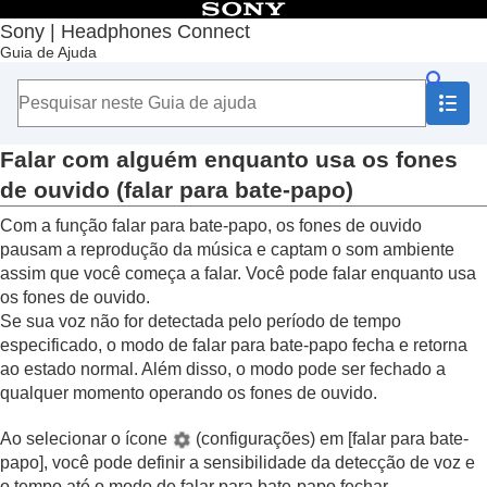
Índice
Sony | Headphones Connect
Guia de Ajuda
Início
Introdução
Como usar
Sobre o Painel “
Sony | Headphones Connect
”
Funções exibidas na guia [Status]
Falar com alguém enquanto usa os fones
Funções exibidas na guia [Som]
de ouvido (
falar para bate-papo
)
Usar Config. rápidas de som
Ajuste da função de cancelamento de ruído e
Com a função falar para bate-papo, os fones de ouvido
modo de som ambiente (
Controle som
pausam a reprodução da música e captam o som ambiente
ambiente
)
assim que você começa a falar. Você pode falar enquanto usa
Falar com alguém enquanto usa os fones
os fones de ouvido.
de ouvido (
falar para bate-papo
)
Se sua voz não for detectada pelo período de tempo
Otimização das funções de cancelamento de
especificado, o modo de falar para bate-papo fecha e retorna
ruído de acordo com as condições de uso e a
ao estado normal. Além disso, o modo pode ser fechado a
pressão atmosférica (
Otimizador cancelam.
qualquer momento operando os fones de ouvido.
de ruído
)
Controle de posição de som
Ao selecionar o ícone
(configurações) em [
falar para bate-
Configuração do efeito surround (
Surround
papo
], você pode definir a sensibilidade da detecção de voz e
(VPT)
)
o tempo até o modo de falar para bate-papo fechar.