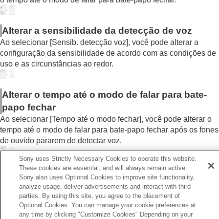
Configuração da qualidade do som usando o
equalizador (
Equalizador
)
Configurar o seu equalizador preferido
Alterar a sensibilidade da detecção de voz
(
Encontre seu Equalizador
)
Ao selecionar [
Sensib. detecção voz
], você pode alterar a
Configuração do nível de graves (
CLEAR
configuração da sensibilidade de acordo com as condições de
BASS
)
uso e as circunstâncias ao redor.
Configuração da função de cancelamento de
ruído
Alterar a configuração do
360 Reality Audio
Alterar o tempo até o modo de falar para bate-
Otimizar o som espacial combinando com o
Rastreamento de cabeça Android (
Som
papo fechar
espacial e rastr. de cabeça
)
Ao selecionar [
Tempo até o modo fechar
], você pode alterar o
Alterar a configuração de prioridade da
tempo até o modo de falar para bate-papo fechar após os fones
conexão
BLUETOOTH
(
Modo de qualidade
de ouvido pararem de detectar voz.
de som
)
Alterar a configuração de prioridade da
Sony uses Strictly Necessary Cookies to operate this website.
conexão
BLUETOOTH
(
Qualidade da
These cookies are essential, and will always remain active.
conexão Bluetooth
)
Sony also uses Optional Cookies to improve site functionality,
analyze usage, deliver advertisements and interact with third
Configuração do
DSEE Extreme
parties. By using this site, you agree to the placement of
Anterior
(Compensação de longo alcance)
Optional Cookies. You can manage your cookie preferences at
juste da função de cancelamento de ruído e modo de som
Configuração do
DSEE HX
(Compensação de
any time by clicking "Customize Cookies" Depending on your
mbiente (Controle som ambiente)
longo alcance)