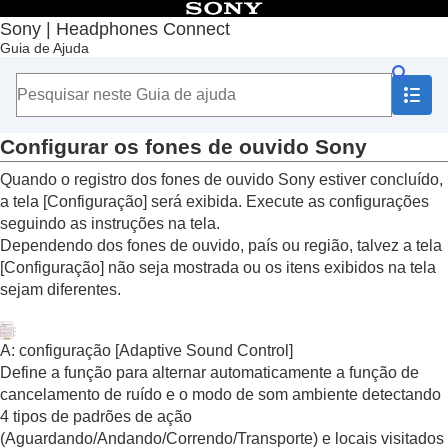
Índice
Sony | Headphones Connect
Guia de Ajuda
Início
Introdução
Lista de dispositivos compatíveis
Instalação do “
Sony | Headphones Connect
”
Registrar fones de ouvido Sony
Configurar os fones de ouvido Sony
Configurar os fones de ouvido Sony
Quando o registro dos fones de ouvido Sony estiver concluído,
Como usar
a tela [
Configuração
] será exibida. Execute as configurações
Informações importantes
seguindo as instruções na tela.
Solução de problemas
Dependendo dos fones de ouvido, país ou região, talvez a tela
Acessibilidade
[
Configuração
] não seja mostrada ou os itens exibidos na tela
sejam diferentes.
A: configuração [
Adaptive Sound Control
]
Define a função para alternar automaticamente a função de
cancelamento de ruído e o modo de som ambiente detectando
4 tipos de padrões de ação
(
Aguardando
/
Andando
/
Correndo
/
Transporte
) e locais visitados