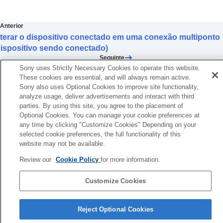
Vendo seu histórico de comportamento de uso
dos fones de ouvido (
Atividade
)
Organizar um widget no seu smartphone
Anterior
lterar o dispositivo conectado em uma conexão multiponto
Informações importantes
Dispositivo sendo conectado)
Solução de problemas
Seguinte
Acessibilidade
Sony uses Strictly Necessary Cookies to operate this website.
Controlar a música em reproduç
These cookies are essential, and will always remain active.
Sony also uses Optional Cookies to improve site functionality,
analyze usage, deliver advertisements and interact with third
parties. By using this site, you agree to the placement of
Optional Cookies. You can manage your cookie preferences at
any time by clicking "Customize Cookies" Depending on your
selected cookie preferences, the full functionality of this
website may not be available.
Review our
Cookie Policy
for more information.
Customize Cookies
Página de seleção de idioma
Reject Optional Cookies
4-730-255-66(1)