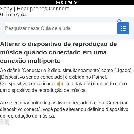
Índice
Sony | Headphones Connect
Guia de Ajuda
Início
Introdução
Como usar
Sobre o Painel “
Sony | Headphones Connect
”
Funções exibidas na guia [Status]
Alterar o dispositivo de reprodução de
Detecção de ações ou locais e ajuste
música quando conectado em uma
automático da função de cancelamento de
conexão multiponto
ruído (
Adaptive Sound Control
)
Alterar o dispositivo conectado em uma
Ao definir [
Conectar a 2 disp. simultaneamente
] como [
Ligado
],
conexão multiponto (
Dispositivo sendo
[
Dispositivo sendo conectado
] é exibido no Painel.
conectado
)
O dispositivo com o ícone
(alto-falante) é definido como
Alterar o dispositivo de reprodução de
um dispositivo de reprodução de música.
música quando conectado em uma
conexão multiponto
Ao selecionar outro dispositivo conectado na tela [
Gerenciar
Controlar a música em reprodução
dispositivo conect.
], você pode alterar ou definir o dispositivo
Verificar a pressão sonora atual
de reprodução de música.
Funções exibidas na guia [Som]
Funções exibidas na guia [Sistema]
Funções exibidas na guia [Serviços]