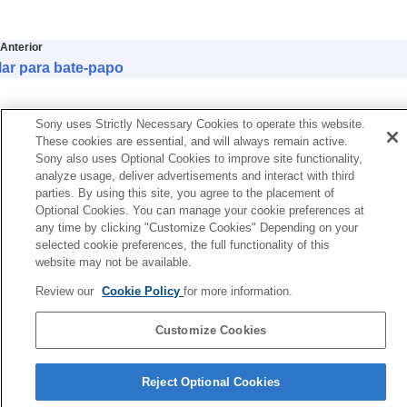
Anterior
lar para bate-papo
Sony uses Strictly Necessary Cookies to operate this website.
These cookies are essential, and will always remain active.
Sony also uses Optional Cookies to improve site functionality,
analyze usage, deliver advertisements and interact with third
parties. By using this site, you agree to the placement of
Optional Cookies. You can manage your cookie preferences at
any time by clicking "Customize Cookies" Depending on your
selected cookie preferences, the full functionality of this
website may not be available.
Review our
Cookie Policy
for more information.
Customize Cookies
Página de seleção de idioma
Reject Optional Cookies
4-730-255-66(1)