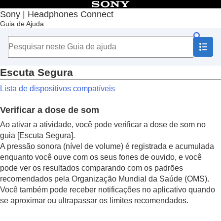
Índice
Sony | Headphones Connect
Guia de Ajuda
Início
Introdução
Como usar
Informações importantes
Solução de problemas
Escuta Segura
Acessibilidade
Lista de dispositivos compatíveis
TalkBack
,
VoiceOver
Adaptive Sound Control
Verificar a dose de som
falar para bate-papo
Escuta Segura
Ao ativar a atividade, você pode verificar a dose de som no
guia [
Escuta Segura
].
A pressão sonora (nível de volume) é registrada e acumulada
enquanto você ouve com os seus fones de ouvido, e você
pode ver os resultados comparando com os padrões
recomendados pela Organização Mundial da Saúde (OMS).
Você também pode receber notificações no aplicativo quando
se aproximar ou ultrapassar os limites recomendados.